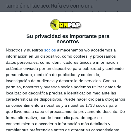
también el táctico. Rafa es como una
centrifugadora entrenando, te saca de tu área de
confort y te remueve todo por dentro", declaraba el
técnico en una entrevista concedida a la ATP
después de uno de los duros
entrenamientos
Su privacidad es importante para
nosotros
entre Nadal y Bautista
que tuvieron lugar en estos
Nosotros y nuestros
socios
almacenamos y/o accedemos a
días en la
Rafa Nadal Academy
.
información en un dispositivo, como cookies, y procesamos
datos personales, como identificadores únicos e información
Nadal y Bautista han preparado juntos en la
estándar enviada por un dispositivo para publicidad y contenido
Academia del balear el regreso a la competición
.
personalizado, medición de publicidad y contenido,
Ambos iniciarán la temporada 2021 en la
Copa
investigación de audiencia y desarrollo de servicios.
Con su
permiso, nosotros y nuestros socios podemos utilizar datos de
ATP
(previo al
Abierto de Australia
), competición
localización geográfica precisa e identificación mediante las
por equipos donde la "Armada Española" defiende
características de dispositivos. Puede hacer clic para otorgarnos
la final del año pasado disputada ante Serbia.
su consentimiento a nosotros y a nuestros 1733 socios para
Bautista tratatá de repetir el gran resultado
que llevemos a cabo el procesamiento previamente descrito. De
obtenido en 2020 cuando registraba 6 victorias en
forma alternativa, puede hacer clic para denegar su
consentimiento o acceder a información más detallada y
sus 6 partidos en lo que fue la primera edición del
cambiar sus preferencias antes de otorgar su consentimiento.