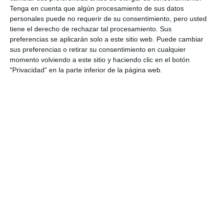
torneo.
Tenga en cuenta que algún procesamiento de sus datos
personales puede no requerir de su consentimiento, pero usted
Vamos!
tiene el derecho de rechazar tal procesamiento. Sus
preferencias se aplicarán solo a este sitio web. Puede cambiar
sus preferencias o retirar su consentimiento en cualquier
????????
#TeamSpain
#ATPCup
momento volviendo a este sitio y haciendo clic en el botón
pic.twitter.com/fvIj451uRI
"Privacidad" en la parte inferior de la página web.
— ATPCup (@ATPCup)
January 15, 2021
Vendrell asegura que Bautista es un tenista
habituado a comenzar con buenos resultados los
inicios de temporada, experimentado en no
requerir de un excesivo entrenamiento para
conseguir el tan anhelado
ritmo de competición
. El
técnico ha agradecido a Rafa Nadal y a su equipo
la acogida en la Academia por el enorme valor que
supone para Bautista el haber podido prepararse
este año junto al
campeón de 20 Grand Slams
,