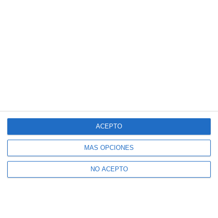
Nadal a sus seguidores tras anunciar su
retiro : "Sin palabras... lo que me habéis
hecho sentir"
ACEPTO
MÁS OPCIONES
NO ACEPTO
Nadal: "No me preguntéis cada día por mi