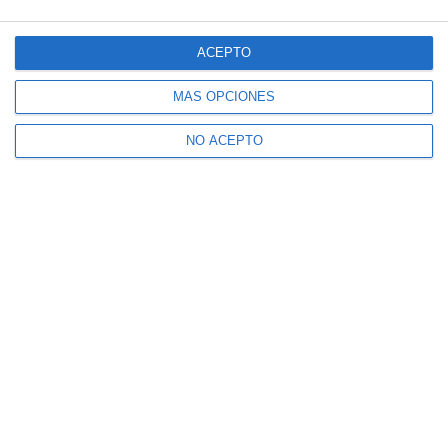
Nadal: "No me preguntéis cada día por mi
retirada porque al final yo mismo me creo
ACEPTO
que me debo retirar"
MÁS OPCIONES
NO ACEPTO
Nadal se muestra positivo: "Es un
microdesgarro y está en lugar distinto"