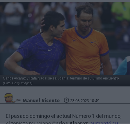
Carlos Alcaraz y Rafa Nadal se saludan al término de su último encuentro
(Foto: Getty Images)
Manuel Vicente
23-03-2023 10:49
El pasado domingo el actual Número 1 del mundo,
el tenista murciano
Carlos Alcaraz
,
aumentó su