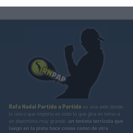
Rafa Nadal Partido a Partido
es una web donde
lo único que importa es todo lo que gira en torno a
un deportista muy grande,
un tenista terrícola que
luego en la pista hace cosas como de otra