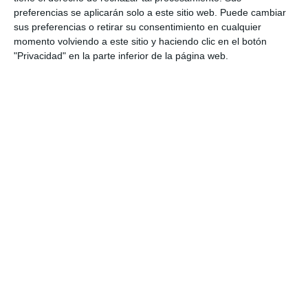
fuerte al mismo tiempo que con tanto efecto. Por
preferencias se aplicarán solo a este sitio web. Puede cambiar
sus preferencias o retirar su consentimiento en cualquier
eso ha conseguido entre otras cosas, convertirse
momento volviendo a este sitio y haciendo clic en el botón
en el
número uno más joven de la historia
",
"Privacidad" en la parte inferior de la página web.
zanjaba el tenista ruso sobre Alcaraz.
Highlights de la final del Masters 1000 de Indian Wells 2023
entre Carlos Alcaraz y Daniil Medvedev
Tennis TV