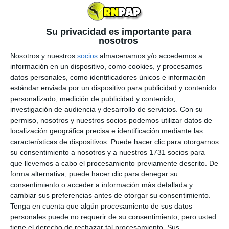
palmarés con un gran título más
cuando pasaba
literalmente "por encima" del ruso
Daniil Medvedev
en la final del primer
Masters 1000
de la
Su privacidad es importante para
nosotros
temporada,
Indian Wells
. Unas horas antes del
choque, el tenista ruso había declarado su
Nosotros y nuestros
socios
almacenamos y/o accedemos a
información en un dispositivo, como cookies, y procesamos
admiración por el joven tenista español a quien le
datos personales, como identificadores únicos e información
cuesta comparar con ningún otro jugador al que se
estándar enviada por un dispositivo para publicidad y contenido
haya enfrentado antes, pero que si tuviera que
personalizado, medición de publicidad y contenido,
elegir a uno, ese sería tal vez
Rafael Nadal
.
investigación de audiencia y desarrollo de servicios.
Con su
permiso, nosotros y nuestros socios podemos utilizar datos de
localización geográfica precisa e identificación mediante las
"Carlos es increíble.
Su talento es difícil de
características de dispositivos. Puede hacer clic para otorgarnos
comparar
con el de ningún otro jugador", admitía
su consentimiento a nosotros y a nuestros 1731 socios para
Medvedev a los medios de prensa. "
Pensaría
que llevemos a cabo el procesamiento previamente descrito. De
quizá en Rafa Nadal
aunque es difícil establecer
forma alternativa, puede hacer clic para denegar su
comparaciones debido a que Rafa es zurdo, así
consentimiento o acceder a información más detallada y
cambiar sus preferencias antes de otorgar su consentimiento.
que no puedes comparar su bola realmente. Es
Tenga en cuenta que algún procesamiento de sus datos
increíble ver cómo Carlos golpea de derecha, en
personales puede no requerir de su consentimiento, pero usted
realidad no creo que nadie pueda golpear así de
tiene el derecho de rechazar tal procesamiento. Sus