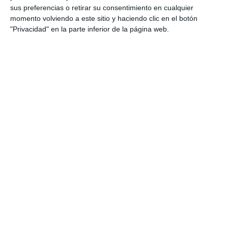
sus preferencias o retirar su consentimiento en cualquier
afectado
", analizaba el director de la Rafa Nadal
momento volviendo a este sitio y haciendo clic en el botón
Acadamy. "Durante su carrera siempre supo salir
"Privacidad" en la parte inferior de la página web.
de los contratiempos y confío en que esta vez
será igual. Yo diría que los más veteranos (Federer,
Djokovic, Nadal, ...) serán los más afectados pero
cabe recordar que si se lo han tomado bien, habrá
sido un periodo en que habrán podido aprovechar y
adaptar su juego y también su cuerpo".
????????????????????????????????????????
https://t.co/aRRJaKUm5m
— Rafa Nadal (@RafaelNadal)
June 18, 2020
Preguntado sobre la cualidad que ayudará a los
tenistas a regresar con más fuerza, si esa
cualidad será
la actitud o más bien la aptitud
. Toni
siempre tuvo claro este concepto y ahora no iba a