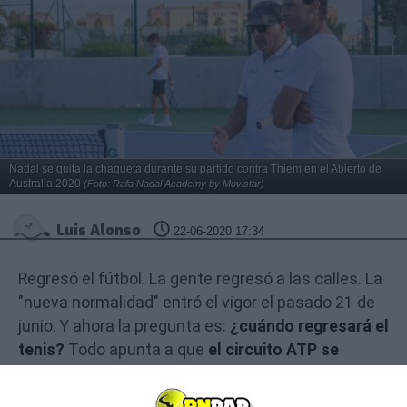
Nadal se quita la chaqueta durante su partido contra Thiem en el Abierto de
Australia 2020
(Foto: Rafa Nadal Academy by Movistar)
Luis Alonso
22-06-2020 17:34
Regresó el fútbol. La gente regresó a las calles. La
"nueva normalidad" entró el vigor el pasado 21 de
junio. Y ahora la pregunta es:
¿cuándo regresará el
tenis?
Todo apunta a que
el circuito ATP se
reanudará a mediados de agosto
con el ATP 500
de Washington, una semana después llegará el