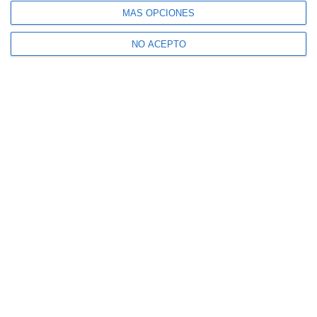
MÁS OPCIONES
NO ACEPTO
Nadal se muestra positivo: "Es un
microdesgarro y está en lugar distinto"
Calendario de torneos de Rafa Nadal en
2024