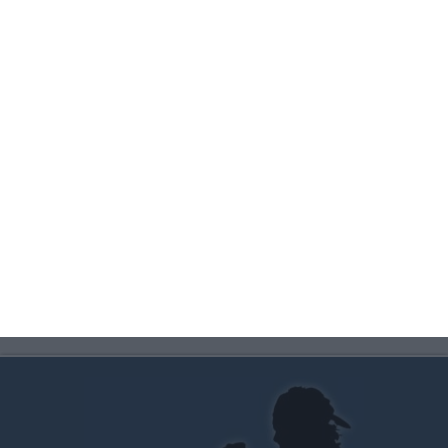
Partidos-de-Hoy.com
se convertirá hoy en tu mejor
aliada para que no te pierdas ningún partido de fútbol
tanto en el día de hoy como de mañana. Y si quieres
conocer cuándo juega o cómo ha quedado tu equipo, no
dejes de visitar su sección de
resultados de fútbol
.
En ella encontrarás
resultados en directo
de todos
los partidos de fútbol de la jornada y de cualquier liga.
!Pruébala y te enganchará!