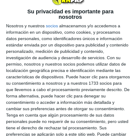
Masters 1000 de Cincinnati y otra semana
Su privacidad es importante para
después se celebrará el primer Grand Slam del
nosotros
año, el US Open.
Nosotros y nuestros
socios
almacenamos y/o accedemos a
información en un dispositivo, como cookies, y procesamos
Entrevistado en Mundo Deportivo
,
Toni Nadal
ha
datos personales, como identificadores únicos e información
sido preguntado por quién regresará con más
estándar enviada por un dispositivo para publicidad y contenido
fuerza y "hambre" de títulos, si los más veteranos
personalizado, medición de publicidad y contenido,
como el Big-3 o será más bien a la Next Gen a
investigación de audiencia y desarrollo de servicios.
Con su
permiso, nosotros y nuestros socios podemos utilizar datos de
quien más favorezca este largo "parón" con
localización geográfica precisa e identificación mediante las
motivo del
coronavirus
. Y sobre todo, la pregunta
características de dispositivos. Puede hacer clic para otorgarnos
ha sido: ¿cómo de preparado estará Rafa Nadal?
su consentimiento a nosotros y a nuestros 1733 socios para
¿Ese parón le habrá perjudicado más o menos que
que llevemos a cabo el procesamiento previamente descrito. De
forma alternativa, puede hacer clic para denegar su
a los demás? El tío Toni ha sido taxativo: todo
consentimiento o acceder a información más detallada y
dependerá de la "
actitud
" (en mucha menor
cambiar sus preferencias antes de otorgar su consentimiento.
medida la aptitud) que haya mantenido cada
Tenga en cuenta que algún procesamiento de sus datos
tenista durante esta crisis.
personales puede no requerir de su consentimiento, pero usted
tiene el derecho de rechazar tal procesamiento. Sus
preferencias se aplicarán solo a este sitio web. Puede cambiar
"
Yo confío en que Rafael no esté demasiado