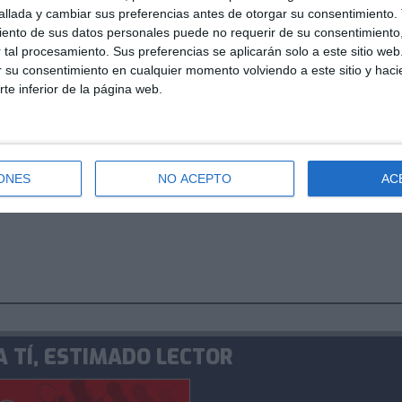
llada y cambiar sus preferencias antes de otorgar su consentimiento.
ento de sus datos personales puede no requerir de su consentimiento, 
bueno para el tenis que apareciesen caras
tal procesamiento. Sus preferencias se aplicarán solo a este sitio we
 último grande del año. "Me sorprendería y me
ar su consentimiento en cualquier momento volviendo a este sitio y haci
 y jóvenes promesas no alcanzasen las
rte inferior de la página web.
pista dura. En césped hace falta más
 concreto, pero en pista dura no encuentro
s jóvenes no lleguen a esa ronda. Necesitamos
ONES
NO ACEPTO
AC
 llamen Roger, Rafa, Stan o Novak
", concluyó
 TÍ, ESTIMADO LECTOR