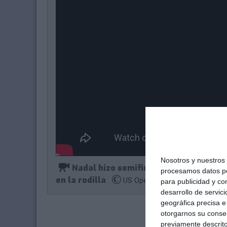
Nosotros y nuestros
Nadal hizo semifinal el año pasado e
procesamos datos per
en la rodilla
US Open Tennis Championship
para publicidad y co
desarrollo de servici
geográfica precisa e 
otorgarnos su conse
previamente descrito