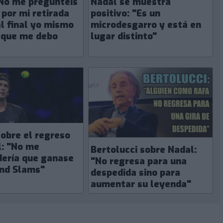
"No me preguntéis
Nadal se muestra
 por mi retirada
positivo: "Es un
l final yo mismo
microdesgarro y está en
 que me debo
lugar distinto"
obre el regreso
l: "No me
Bertolucci sobre Nadal:
dería que ganase
"No regresa para una
nd Slams"
despedida sino para
aumentar su leyenda"