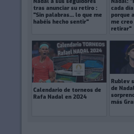
Nadal a sus seguidores
Nadal: 
tras anunciar su retiro :
cada día
"Sin palabras... lo que me
porque a
habéis hecho sentir"
me creo
retirar"
Rublev s
de Nada
Calendario de torneos de
sorpren
Rafa Nadal en 2024
más Gra