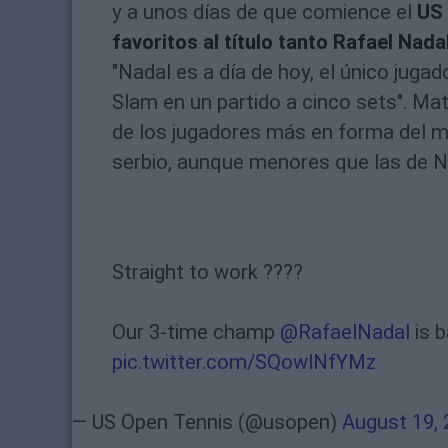
y a unos días de que comience el
US
favoritos al título tanto Rafael Na
"Nadal es a día de hoy, el único juga
Slam en un partido a cinco sets". Ma
de los jugadores más en forma del m
serbio, aunque menores que las de Na
Straight to work ????
Our 3-time champ
@RafaelNadal
is b
pic.twitter.com/SQowlNfYMz
— US Open Tennis (@usopen)
August 19,