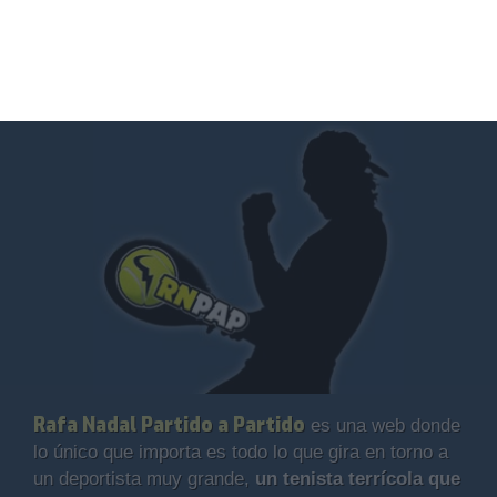
Rafa Nadal Partido a Partido
es una web donde
lo único que importa es todo lo que gira en torno a
un deportista muy grande,
un tenista terrícola que