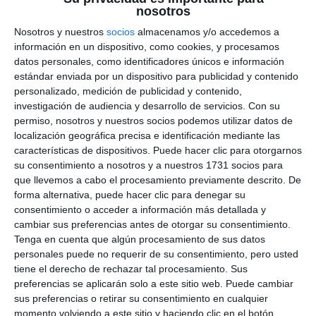
nosotros
Djokovic es difícil negar que no ganará y Federer
Nosotros y nuestros
socios
almacenamos y/o accedemos a
parece preparado. Y luego están los jóvenes...
información en un dispositivo, como cookies, y procesamos
seguro que uno de ellos ascenderá este año".
datos personales, como identificadores únicos e información
estándar enviada por un dispositivo para publicidad y contenido
McEnroe fue preguntado sobre las posibilidades
personalizado, medición de publicidad y contenido,
de Rafa Nadal en este primer grande de la
investigación de audiencia y desarrollo de servicios.
Con su
permiso, nosotros y nuestros socios podemos utilizar datos de
temporada, sobre todo después que el balear no
localización geográfica precisa e identificación mediante las
haya podido completar la gran mayoría de los
características de dispositivos. Puede hacer clic para otorgarnos
últimos torneos de pista dura por motivos de
su consentimiento a nosotros y a nuestros 1731 socios para
salud. "Nadal conoce su cuerpo. Él sabe que se ha
que llevemos a cabo el procesamiento previamente descrito. De
desgastado mucho. Yo no he visto nunca a nadie
forma alternativa, puede hacer clic para denegar su
consentimiento o acceder a información más detallada y
trabajar tan duro como lo hace él, juega con una
cambiar sus preferencias antes de otorgar su consentimiento.
intensidad increíble. Y cada vez que para por una
Tenga en cuenta que algún procesamiento de sus datos
lesión
, tiene que regresar donde lo dejó. Estoy
personales puede no requerir de su consentimiento, pero usted
convencido que es muy frustrante parecer que
tiene el derecho de rechazar tal procesamiento. Sus
preferencias se aplicarán solo a este sitio web. Puede cambiar
estás al cien por cien y luego no estarlo", analizaba
sus preferencias o retirar su consentimiento en cualquier
el ex-tenista estadounidense.
momento volviendo a este sitio y haciendo clic en el botón