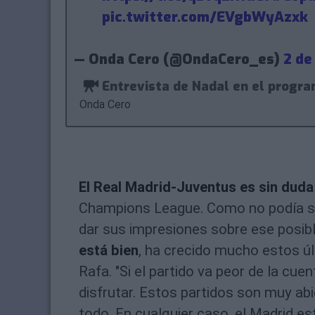
pic.twitter.com/EVgbWyAzxk
— Onda Cero (@OndaCero_es)
2 de
Entrevista de Nadal en el progr
Onda Cero
El Real Madrid-Juventus es sin duda 
Champions League. Como no podía se
dar sus impresiones sobre ese posib
está bien
, ha crecido mucho estos 
Rafa. "Si el partido va peor de la cue
disfrutar. Estos partidos son muy abi
todo. En cualquier caso, el Madrid 