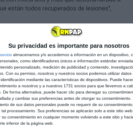
que están todos recuperados de lesiones",
Su privacidad es importante para nosotros
s mejores; en el fútbol dependes de que un
socios
almacenamos y/o accedemos a información en un dispositivo, c
no contra otro y no hay especulación,si ganas
sonales, como identificadores únicos e información estándar enviada 
/bZ7utCi5XA
ntenido personalizado, medición de publicidad y contenido, investigaci
os.
Con su permiso, nosotros y nuestros socios podemos utilizar datos 
identificación mediante las características de dispositivos. Puede hacer
bril de 2018
ntimiento a nosotros y a nuestros 1731 socios para que llevemos a ca
. De forma alternativa, puede hacer clic para denegar su consentimien
llada y cambiar sus preferencias antes de otorgar su consentimiento.
ento de sus datos personales puede no requerir de su consentimiento, 
tal procesamiento. Sus preferencias se aplicarán solo a este sitio we
ar su consentimiento en cualquier momento volviendo a este sitio y haci
rte inferior de la página web.
 TÍ, ESTIMADO LECTOR