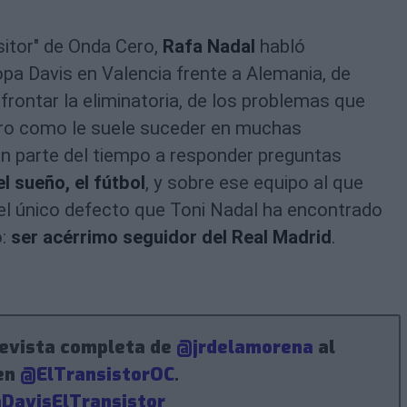
sitor" de Onda Cero,
Rafa Nadal
habló
pa Davis en Valencia frente a Alemania, de
rontar la eliminatoria, de los problemas que
ero como le suele suceder en muchas
ran parte del tiempo a responder preguntas
l sueño, el fútbol
, y sobre ese equipo al que
 el único defecto que Toni Nadal ha encontrado
o:
ser acérrimo seguidor del Real Madrid
.
revista completa de
@jrdelamorena
al
 en
@ElTransistorOC
.
DavisElTransistor