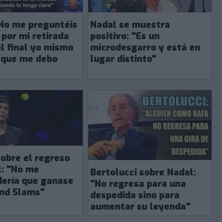
"No me preguntéis
Nadal se muestra
 por mi retirada
positivo: "Es un
l final yo mismo
microdesgarro y está en
 que me debo
lugar distinto"
obre el regreso
l: "No me
Bertolucci sobre Nadal:
dería que ganase
"No regresa para una
nd Slams"
despedida sino para
aumentar su leyenda"