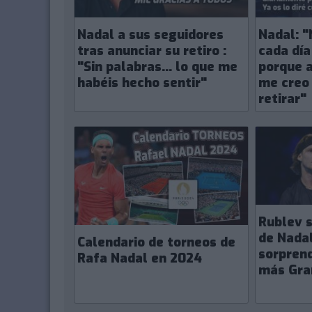
Nadal a sus seguidores
Nadal: 
tras anunciar su retiro :
cada día
"Sin palabras... lo que me
porque a
habéis hecho sentir"
me creo
retirar"
Rublev s
de Nada
Calendario de torneos de
sorpren
Rafa Nadal en 2024
más Gra