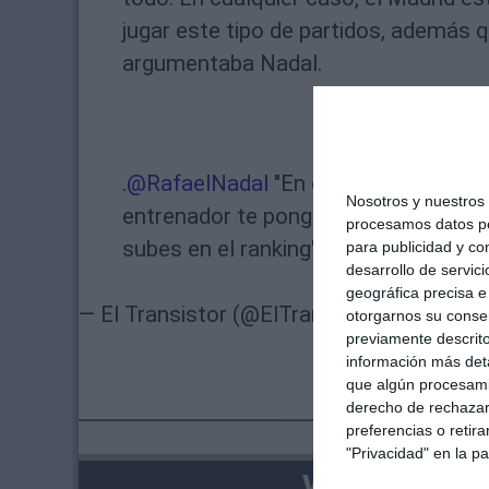
jugar este tipo de partidos, además 
argumentaba Nadal.
.
@RafaelNadal
"En el tenis llegan lo
Nosotros y nuestros
entrenador te ponga,en el tenis en u
procesamos datos per
subes en el ranking"
pic.twitter.com
para publicidad y co
desarrollo de servici
geográfica precisa e 
— El Transistor (@ElTransistorOC)
2 de a
otorgarnos su conse
previamente descrito
información más deta
que algún procesami
derecho de rechazar 
preferencias o retir
"Privacidad" en la pa
VENTAJAS PARA