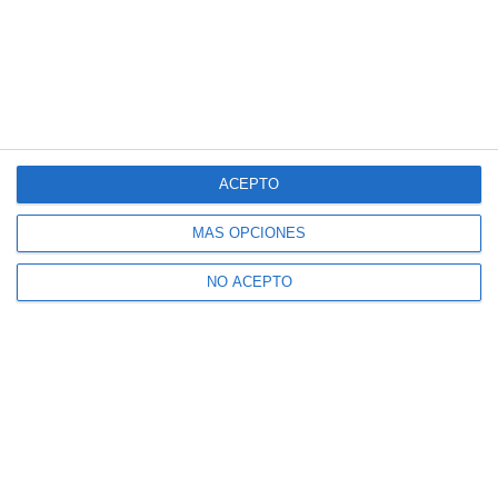
Nadal a sus seguidores tras anunciar su
retiro : "Sin palabras... lo que me habéis
hecho sentir"
ACEPTO
MÁS OPCIONES
NO ACEPTO
Nadal: "No me preguntéis cada día por mi
retirada porque al final yo mismo me creo
que me debo retirar"