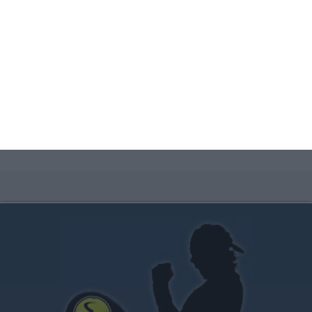
televisado.
Partidos de Hoy
será desde hoy tu mejor aliada para
que no te pierdas ningún partido televisado, con un
acceso rápido optimizado para móviles y tablets.
!Pruébala, te encantará!