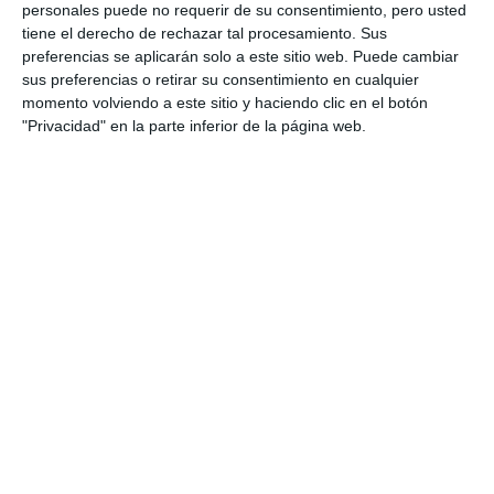
Trofeo Conde de Godó
@armand_ruiz via Twitter
personales puede no requerir de su consentimiento, pero usted
tiene el derecho de rechazar tal procesamiento. Sus
preferencias se aplicarán solo a este sitio web. Puede cambiar
El director del torneo,
Albert Costa
, se ha
sus preferencias o retirar su consentimiento en cualquier
momento volviendo a este sitio y haciendo clic en el botón
mostrado más que entusiasmado tras conocer la
"Privacidad" en la parte inferior de la página web.
confirmación oficial de
Rafael Nadal hoy
. "Es una
gran noticia y además que este año llega con ese
plus que aporta ser el número 1 del mundo, lo que
seguramente generará más expectación aún si
cabe entre la afición. Seguro que disfrutan de un
súper torneo en Barcelona", ha declarado Costa
recordando además que
la pista central lleva el
nombre de Rafa Nadal
después que fuese
inaugurada en la temporada anterior.
El
@bcnopenbs
volverá a contar con el número 1
del mundo:
@RafaelNadal
????????????
https://t.co/bZuFgwvTTS