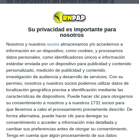
los organizadores del torneo confirmaran la
presencia del
actual número uno del mundo
. "Es
un torneo muy importante en mi calendario,
siempre que he podido lo he jugado. Estoy muy
Su privacidad es importante para
feliz de poder volver y espero veros a todos por
nosotros
allí".
Nosotros y nuestros
socios
almacenamos y/o accedemos a
información en un dispositivo, como cookies, y procesamos
datos personales, como identificadores únicos e información
estándar enviada por un dispositivo para publicidad y contenido
personalizado, medición de publicidad y contenido,
investigación de audiencia y desarrollo de servicios.
Con su
permiso, nosotros y nuestros socios podemos utilizar datos de
localización geográfica precisa e identificación mediante las
características de dispositivos. Puede hacer clic para otorgarnos
su consentimiento a nosotros y a nuestros 1731 socios para
que llevemos a cabo el procesamiento previamente descrito. De
forma alternativa, puede hacer clic para denegar su
consentimiento o acceder a información más detallada y
cambiar sus preferencias antes de otorgar su consentimiento.
Rafa Nadal con 16 años junto a Armand Ruiz en el
Tenga en cuenta que algún procesamiento de sus datos