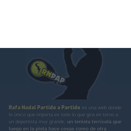
Rafa Nadal Partido a Partido
es una web donde
lo único que importa es todo lo que gira en torno a
un deportista muy grande,
un tenista terrícola que
luego en la pista hace cosas como de otra