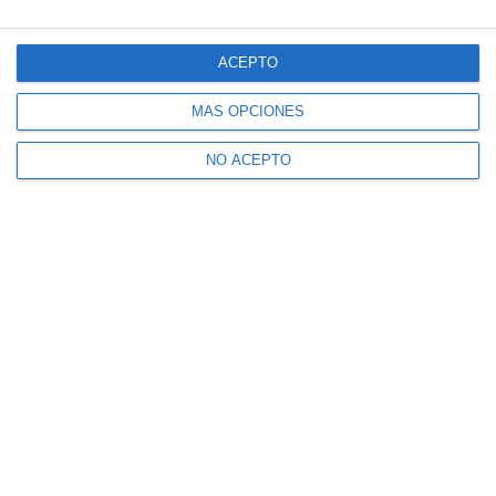
ACEPTO
MÁS OPCIONES
NO ACEPTO
Calendario de torneos de Rafa Nadal en
2024