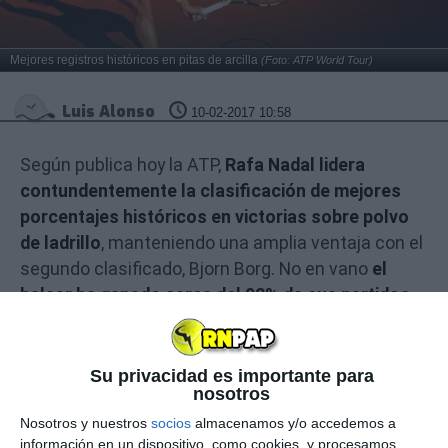
Mejores registros históricos en pitas de arcilla
(Foto: ATP World Tour)
Luis Alonso
10-02-2017 10:58
Según publica hoy la ATP,
Rafa Nadal lidera
contundentemente la clasificación de mejores
porcentajes históricos en victorias sobre polvo
de ladrillo
, manteniendo una amplia ventaja con el
segundo clasificado, Bjorn Borg. No en vano
el
balear ha ganado cerca del 92% de sus partidos
en pistas de tierra
, manteniendo un registro
actualmente de 365 victorias frente a 34 derrotas.
Su privacidad es importante para
nosotros
Nosotros y nuestros
socios
almacenamos y/o accedemos a
información en un dispositivo, como cookies, y procesamos