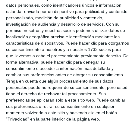
datos personales, como identificadores únicos e información
estándar enviada por un dispositivo para publicidad y contenido
personalizado, medición de publicidad y contenido,
investigación de audiencia y desarrollo de servicios.
Con su
permiso, nosotros y nuestros socios podemos utilizar datos de
localización geográfica precisa e identificación mediante las
características de dispositivos. Puede hacer clic para otorgarnos
su consentimiento a nosotros y a nuestros 1733 socios para
que llevemos a cabo el procesamiento previamente descrito. De
forma alternativa, puede hacer clic para denegar su
consentimiento o acceder a información más detallada y
Instante en que Bjorn Borg entregaba a Rafa Nadal el
cambiar sus preferencias antes de otorgar su consentimiento.
trofeo de campeón de Roland Garros 2014
Matthew
Tenga en cuenta que algún procesamiento de sus datos
Stockman/Getty Images Europe
personales puede no requerir de su consentimiento, pero usted
tiene el derecho de rechazar tal procesamiento. Sus
preferencias se aplicarán solo a este sitio web. Puede cambiar
También según las estadísticas de la ATP,
Nadal
sus preferencias o retirar su consentimiento en cualquier
tendrá esta temporada la oportunidad de volver a
momento volviendo a este sitio y haciendo clic en el botón
hacer historia
ya que sólo necesita ganar un título
"Privacidad" en la parte inferior de la página web.
más en esta superficie para desempatar con el
argentino
Guillermo Vilas
, ambos en estos