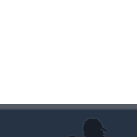
a su potente buscador, encontrarás en cuestión de
segundos
dónde ver el partido de hoy
de fútbol
televisado.
Partidos de Hoy
será desde hoy tu mejor aliada para
que no te pierdas ningún partido televisado, con un
acceso rápido optimizado para móviles y tablets.
!Pruébala, te encantará!