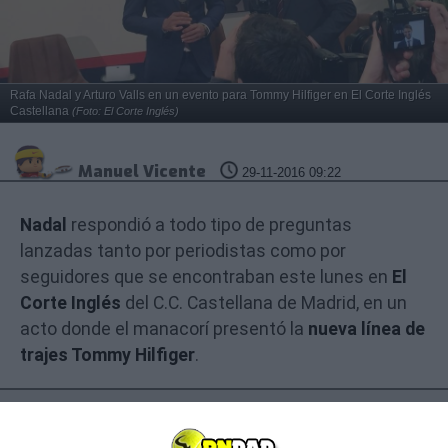
Rafa Nadal y Arturo Valls en un evento para Tommy Hilfiger en El Corte Inglés
Castellana
(Foto: El Corte Inglés)
Manuel Vicente
29-11-2016 09:22
Nadal
respondió a todo tipo de preguntas
lanzadas tanto por periodistas como por
seguidores que se encontraban este lunes en
El
Corte Inglés
del C.C. Castellana de Madrid, en un
acto donde el manacorí presentó la
nueva línea de
trajes Tommy Hilfiger
.
¿Cuanto le dura un bote de pelotas de tenis
nuevas a
@RafaelNadal
?