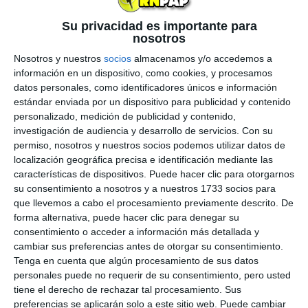
pic.twitter.com/LpgXgXOt7y
Su privacidad es importante para
nosotros
— Foot Fault Magazine (@FootFaultMgz)
28 de
noviembre de 2016
Nosotros y nuestros
socios
almacenamos y/o accedemos a
información en un dispositivo, como cookies, y procesamos
Arturo Valls amenizó el evento con las
datos personales, como identificadores únicos e información
preguntas más divertidas a Rafa Nadal
Foot
estándar enviada por un dispositivo para publicidad y contenido
personalizado, medición de publicidad y contenido,
Fault Magazine via Twitter
investigación de audiencia y desarrollo de servicios.
Con su
permiso, nosotros y nuestros socios podemos utilizar datos de
localización geográfica precisa e identificación mediante las
Una de las preguntas que más sorprendió, o mejor
características de dispositivos. Puede hacer clic para otorgarnos
dicho
la respuesta de Rafa que más dejó
su consentimiento a nosotros y a nuestros 1733 socios para
boquiabiertos
a los allí presentes, fue cuando dijo
que llevemos a cabo el procesamiento previamente descrito. De
"unos 45 minutos". El cómico y presentador Arturo
forma alternativa, puede hacer clic para denegar su
consentimiento o acceder a información más detallada y
Valls acababa de preguntarle
qué le solía durar un
cambiar sus preferencias antes de otorgar su consentimiento.
bote de pelotas nuevas
durante uno de sus
Tenga en cuenta que algún procesamiento de sus datos
entrenamientos.
personales puede no requerir de su consentimiento, pero usted
tiene el derecho de rechazar tal procesamiento. Sus
preferencias se aplicarán solo a este sitio web. Puede cambiar