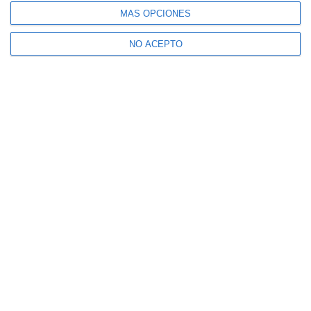
MÁS OPCIONES
NO ACEPTO
Nadal se muestra positivo: "Es un
microdesgarro y está en lugar distinto"