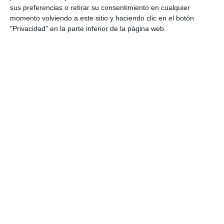
sus preferencias o retirar su consentimiento en cualquier
momento volviendo a este sitio y haciendo clic en el botón
"Privacidad" en la parte inferior de la página web.
Nadal entrevistado durante un evento Tommy Hilfiger en El
Corte Inglés del C.C. Castellana
Agencia EFE Youtube Channel
Los diferentes medios que allí se encontraban le
hicieron a Rafa la pregunta "casi obligada" de cómo
se estaba entrenando estos días,
si sentía
molestias o dolor en su muñeca
, a lo que el balear