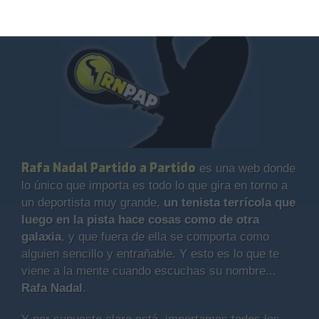
Rafa Nadal Partido a Partido
es una web donde
lo único que importa es todo lo que gira en torno a
un deportista muy grande,
un tenista terrícola que
luego en la pista hace cosas como de otra
galaxia
, y que fuera de ella se comporta como
alguien sencillo y entrañable. Y esto es lo que te
viene a la mente cuando escuchas su nombre...
Rafa Nadal
.
Y por supuesto claro está, importamos todos los