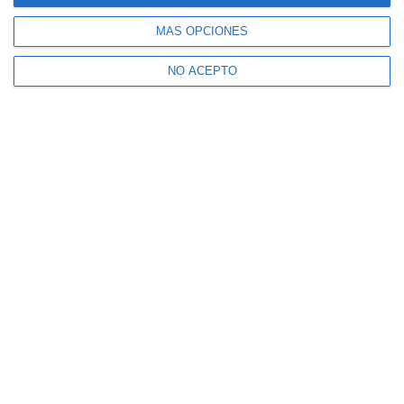
MÁS OPCIONES
NO ACEPTO
Calendario de torneos de Rafa Nadal en
2024
Rublev sobre el regreso de Nadal: "No me
sorprendería que ganase más Grand Slams"