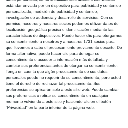
bien. La muñeca está en un proceso de evolución
estándar enviada por un dispositivo para publicidad y contenido
aunque la situación no es la ideal. A nivel de
personalizado, medición de publicidad y contenido,
investigación de audiencia y desarrollo de servicios.
Con su
imágenes está bien pero
a día de hoy me sigue
permiso, nosotros y nuestros socios podemos utilizar datos de
molestando
".
localización geográfica precisa e identificación mediante las
características de dispositivos. Puede hacer clic para otorgarnos
.
@RafaelNadal
va a por todas en
su consentimiento a nosotros y a nuestros 1731 socios para
Río
https://t.co/9McHXEozZI
que llevemos a cabo el procesamiento previamente descrito. De
forma alternativa, puede hacer clic para denegar su
pic.twitter.com/bQvdBSM4WA
consentimiento o acceder a información más detallada y
cambiar sus preferencias antes de otorgar su consentimiento.
— Tenis Olímpico ITF (@tenisolimpico)
2 de agosto de
Tenga en cuenta que algún procesamiento de sus datos
2016
personales puede no requerir de su consentimiento, pero usted
No te pierdas las
declaraciones completas de
tiene el derecho de rechazar tal procesamiento. Sus
Rafa Nadal a Cope.
preferencias se aplicarán solo a este sitio web. Puede cambiar
sus preferencias o retirar su consentimiento en cualquier
momento volviendo a este sitio y haciendo clic en el botón
"Privacidad" en la parte inferior de la página web.