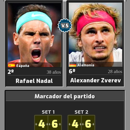
Alemania
España
6º
2º
28 años
38 años
Alexander Zverev
Rafael Nadal
Marcador del partido
SET 1
SET 2
4
6
4
6