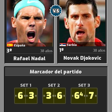
Serbia
España
1º
3º
38 años
38 años
Novak Djokovic
Rafael Nadal
Marcador del partido
SET 1
SET 2
SET 3
6
3
3
6
6
7
4