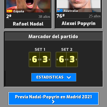
Australia
España
76º
2º
25 años
38 años
Alexei Popyrin
Rafael Nadal
Marcador del partido
SET 1
SET 2
6
3
6
3
Previa Nadal-Popyrin en Madrid 2021