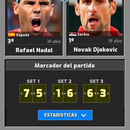
Serbia
España
1º
3º
38 años
38 años
Novak Djokovic
Rafael Nadal
Marcador del partido
SET 1
SET 2
SET 3
7
5
1
6
6
3