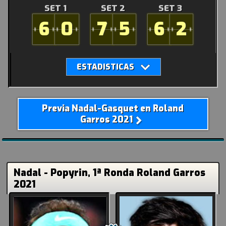
SET 1
SET 2
SET 3
6
0
7
5
6
2
Previa Nadal-Gasquet en Roland
Garros 2021
Nadal - Popyrin, 1ª Ronda Roland Garros
2021