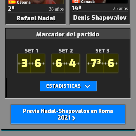
Canadá
España
14º
2º
25 años
38 años
Denis Shapovalov
Rafael Nadal
Marcador del partido
SET 1
SET 2
SET 3
3
6
6
4
7
6
3
Previa Nadal-Shapovalov en Roma
2021