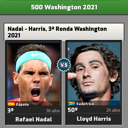
500 Washington 2021
Nadal - Harris, 3ª Ronda Washington
2021
Sudáfrica
España
50º
3º
26 años
38 años
Lloyd Harris
Rafael Nadal