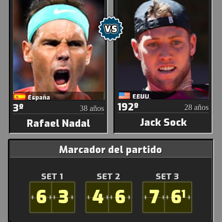
EEUU
España
192º
3º
28 años
38 años
Jack Sock
Rafael Nadal
Marcador del partido
SET 1
SET 2
SET 3
6
3
4
6
7
6
1