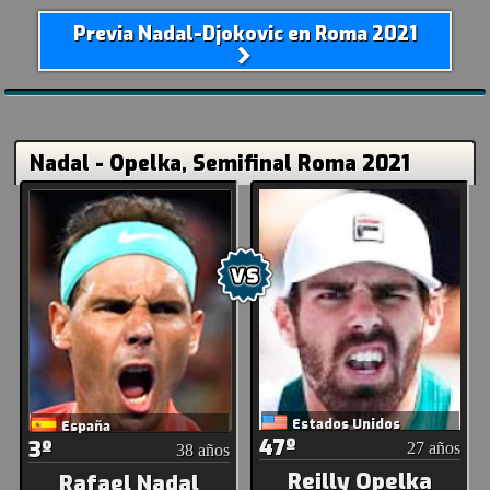
Previa Nadal-Djokovic en Roma 2021
Nadal - Opelka, Semifinal Roma 2021
Estados Unidos
España
47º
3º
27 años
38 años
Reilly Opelka
Rafael Nadal