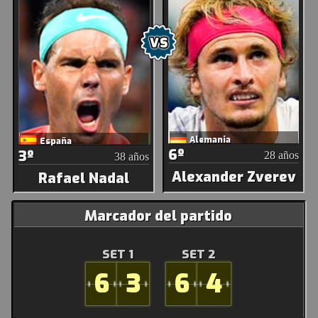
Alemania
España
6º
3º
28 años
38 años
Alexander Zverev
Rafael Nadal
Marcador del partido
SET 1
SET 2
6
3
6
4