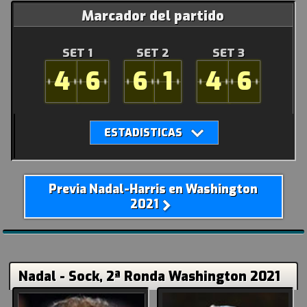
Marcador del partido
SET 1
SET 2
SET 3
4
6
6
1
4
6
Previa Nadal-Harris en Washington
2021
Nadal - Sock, 2ª Ronda Washington 2021