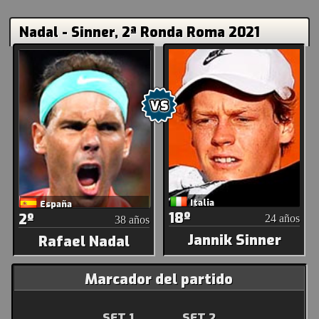
Nadal - Sinner, 2ª Ronda Roma 2021
Italia
España
18º
2º
24 años
38 años
Jannik Sinner
Rafael Nadal
Marcador del partido
SET 1
SET 2