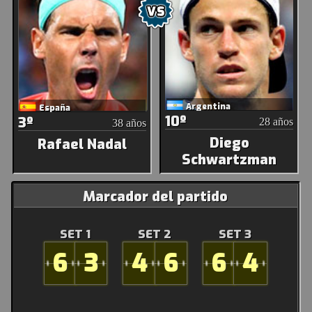
Argentina
España
10º
3º
28 años
38 años
Diego
Rafael Nadal
Schwartzman
Marcador del partido
SET 1
SET 2
SET 3
6
3
4
6
6
4