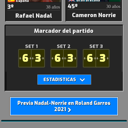
Gran Bretaña
España
45º
3º
30 años
38 años
Cameron Norrie
Rafael Nadal
Marcador del partido
SET 1
SET 2
SET 3
6
3
6
3
6
3
Previa Nadal-Norrie en Roland Garros
2021