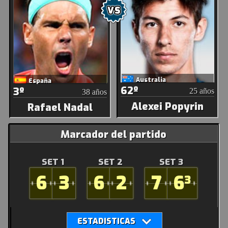
Australia
España
62º
3º
25 años
38 años
Alexei Popyrin
Rafael Nadal
Marcador del partido
SET 1
SET 2
SET 3
6
3
6
2
7
6
3