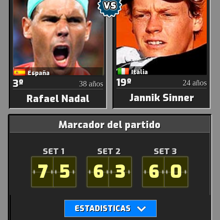
Italia
España
19º
3º
24 años
38 años
Jannik Sinner
Rafael Nadal
Marcador del partido
SET 1
SET 2
SET 3
7
5
6
3
6
0