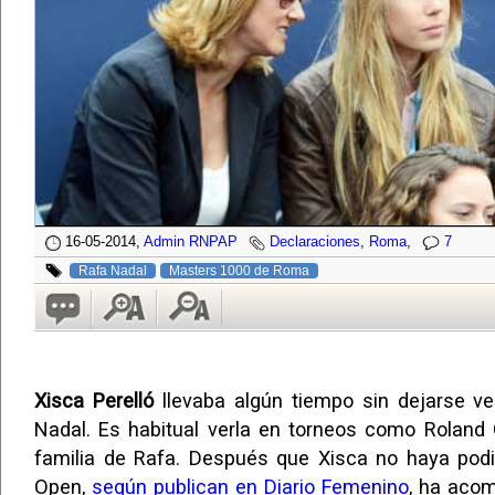
16-05-2014,
Admin RNPAP
Declaraciones
,
Roma
,
7
Rafa Nadal
Masters 1000 de Roma
Xisca Perelló
llevaba algún tiempo sin dejarse ve
Nadal. Es habitual verla en torneos como Roland
familia de Rafa. Después que Xisca no haya podid
Open,
según publican en Diario Femenino
, ha acom