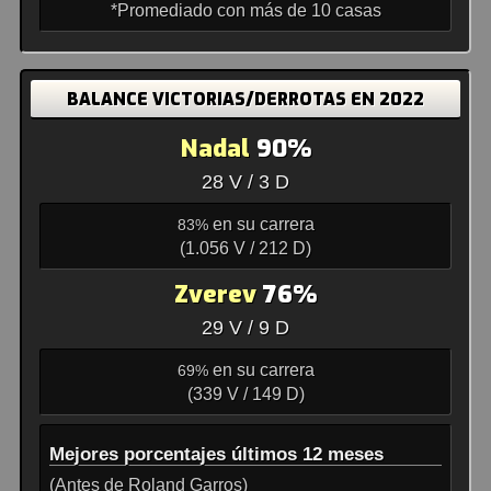
*Promediado con más de 10 casas
BALANCE VICTORIAS/DERROTAS EN 2022
Nadal
90%
28 V / 3 D
en su carrera
83%
(1.056 V / 212 D)
Zverev
76%
29 V / 9 D
en su carrera
69%
(339 V / 149 D)
Mejores porcentajes últimos 12 meses
(Antes de Roland Garros)