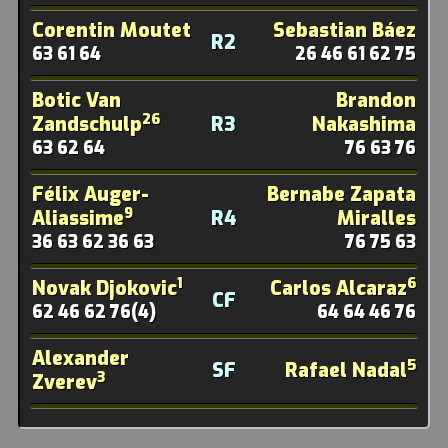
Corentin Moutet
Sebastian Báez
R2
63 61 64
26 46 61 62 75
Botic Van
Brandon
26
Zandschulp
R3
Nakashima
63 62 64
76 63 76
Félix Auger-
Bernabe Zapata
9
Aliassime
R4
Miralles
36 63 62 36 63
76 75 63
1
6
Novak Djokovic
Carlos Alcaraz
CF
62 46 62 76(4)
64 64 46 76
Alexander
5
SF
Rafael Nadal
3
Zverev