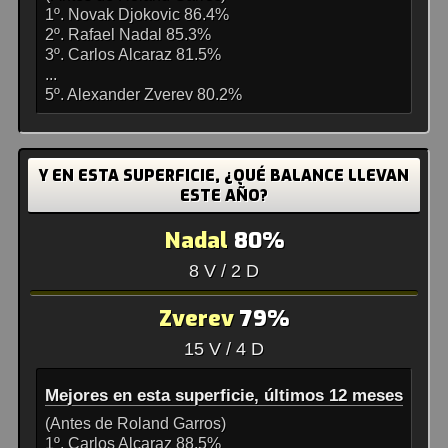
1º. Novak Djokovic 86.4%
2º. Rafael Nadal 85.3%
3º. Carlos Alcaraz 81.5%
...
5º. Alexander Zverev 80.2%
Y EN ESTA SUPERFICIE, ¿QUÉ BALANCE LLEVAN
ESTE AÑO?
Nadal
80%
8 V / 2 D
Zverev
79%
15 V / 4 D
Mejores en esta superficie, últimos 12 meses
(Antes de Roland Garros)
1º. Carlos Alcaraz 88.5%