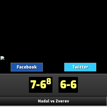
Facebook
Twitter
8
7-6
6-6
Nadal vs Zverev