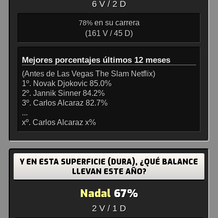
6 V / 2 D
en su carrera
78%
(161 V / 45 D)
Mejores porcentajes últimos 12 meses
(Antes de Las Vegas The Slam Netflix)
1º. Novak Djokovic 85.0%
2º. Jannik Sinner 84.2%
3º. Carlos Alcaraz 82.7%
...
xº. Carlos Alcaraz x%
Y EN ESTA SUPERFICIE (DURA), ¿QUÉ BALANCE
LLEVAN ESTE AÑO?
Nadal
67%
2 V / 1 D