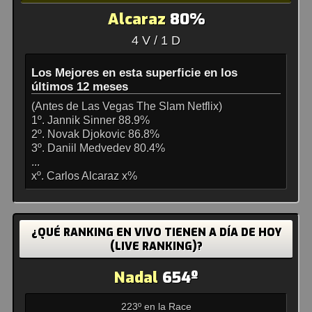
Alcaraz
80%
4 V / 1 D
Los Mejores en esta superficie en los
últimos 12 meses
(Antes de Las Vegas The Slam Netflix)
1º. Jannik Sinner 88.9%
2º. Novak Djokovic 86.8%
3º. Daniil Medvedev 80.4%
...
xº. Carlos Alcaraz x%
¿QUÉ RANKING EN VIVO TIENEN A DÍA DE HOY
(LIVE RANKING)?
Nadal
654º
223º en la Race