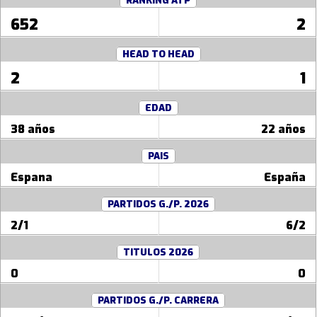
RANKING ATP
652
2
HEAD TO HEAD
2
1
EDAD
38 años
22 años
PAIS
Espana
España
PARTIDOS G./P. 2026
2/1
6/2
TITULOS 2026
0
0
PARTIDOS G./P. CARRERA