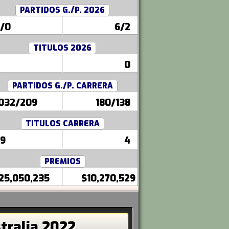
PARTIDOS G./P. 2026
/0
6/2
TITULOS 2026
0
PARTIDOS G./P. CARRERA
032/209
180/138
TITULOS CARRERA
9
4
PREMIOS
25,050,235
$10,270,529
ralia 2022