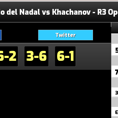
do del Nadal vs Khachanov - R3 Op
Twitter
6-2
3-6
6-1
3
E