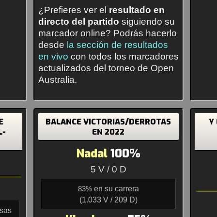
¿Prefieres ver el
resultado en
directo del partido
siguiendo su
marcador online? Podrás hacerlo
desde
la sección de resultados
en vivo
con todos los marcadores
actualizados del torneo de Open
Australia.
E
BALANCE VICTORIAS/DERROTAS
Y
L-
EN 2022
Nadal
100%
5 V / 0 D
en su carrera
83%
(1.033 V / 209 D)
asas