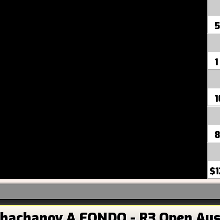
5
1
1
8
$1
hachanov A FONDO - R3 Open Aust