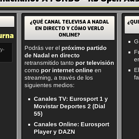
¿QUÉ CANAL TELEVISA A NADAL
¿QU
EN DIRECTO Y CÓMO VERLO
urna
ONLINE?
G
Podrás ver el
próximo partido
y-
F
de Nadal en directo
e
retransmitido tanto
por televisión
E
como
por internet online
en
f
streaming, a través de los
siguientes medios:
Canales TV: Eurosport 1 y
Movistar Deportes 2 (Dial
55)
Canales Online: Eurosport
Player y DAZN