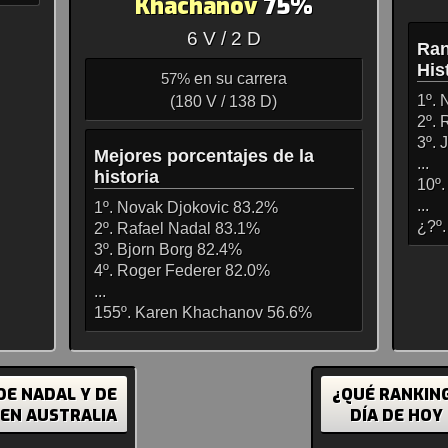
Khachanov
75%
6 V / 2 D
Ran
His
en su carrera
57%
1º. 
(180 V / 138 D)
2º. 
3º.
Mejores porcentajes de la
...
historia
10º.
...
1º. Novak Djokovic 83.2%
¿?º
2º. Rafael Nadal 83.1%
3º. Bjorn Borg 82.4%
4º. Roger Federer 82.0%
...
155º. Karen Khachanov 56.6%
DE NADAL Y DE
¿QUÉ RANKING
EN AUSTRALIA
DÍA DE HOY