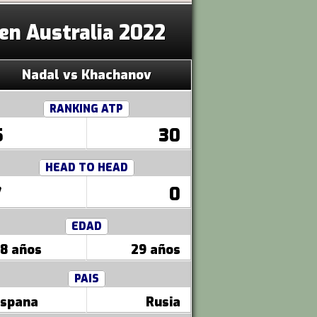
en Australia 2022
Nadal vs Khachanov
RANKING ATP
5
30
HEAD TO HEAD
7
0
EDAD
8 años
29 años
PAIS
spana
Rusia