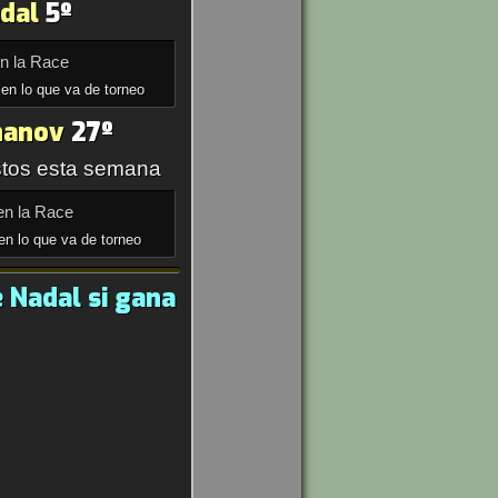
dal
5º
en la Race
en lo que va de torneo
hanov
27º
tos esta semana
en la Race
en lo que va de torneo
 Nadal si gana