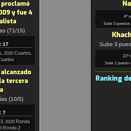
Na
e proclamó
09 y fue 4
4º 
alista
Sube 3 puestos 
as (71/15)
Khac
: 17
Sube 3 pues
s,
Cuartos,
2020
10º 
uartos
Sube 1 puesto 
 alcanzado
Ranking de
la tercera
a
ias (10/5)
: 7
3,
Ronda
2020
Ronda 2
8