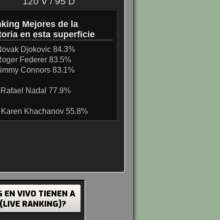
120 V / 95 D
king Mejores de la
toria en esta superficie
Novak Djokovic 84.3%
Roger Federer 83.5%
 Jimmy Connors 83.1%
 Rafael Nadal 77.9%
. Karen Khachanov 55.8%
 EN VIVO TIENEN A
 (LIVE RANKING)?