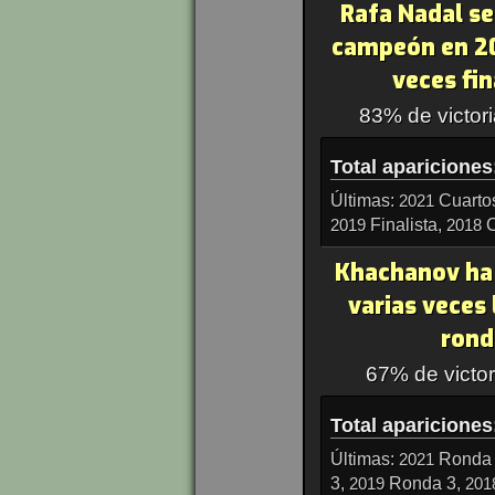
Rafa Nadal s
campeón en 20
veces fin
83% de victori
Total apariciones
Últimas:
Cuarto
2021
Finalista,
C
2019
2018
Khachanov ha
varias veces 
rond
67% de victor
Total apariciones
Últimas:
Ronda 
2021
3,
Ronda 3,
2019
201