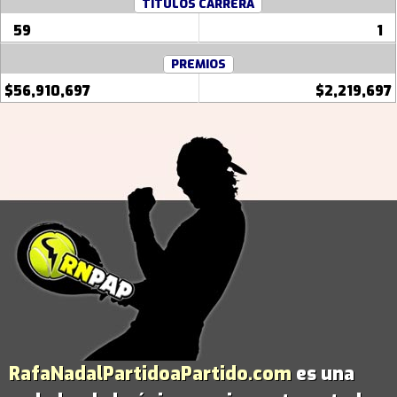
TITULOS CARRERA
59
1
PREMIOS
$56,910,697
$2,219,697
RafaNadalPartidoaPartido.com
es una