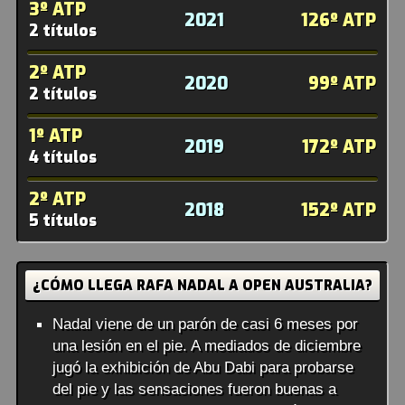
3º ATP
2021
126º ATP
2 títulos
2º ATP
2020
99º ATP
2 títulos
1º ATP
2019
172º ATP
4 títulos
2º ATP
2018
152º ATP
5 títulos
¿CÓMO LLEGA RAFA NADAL A OPEN AUSTRALIA?
Nadal viene de un parón de casi 6 meses por
una lesión en el pie. A mediados de diciembre
jugó la exhibición de Abu Dabi para probarse
del pie y las sensaciones fueron buenas a