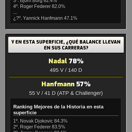
3º. Bjorn Borg 82.4%
4º. Roger Federer 82.0%
...
¿?º. Yannick Hanfmann 47.1%
Y EN ESTA SUPERFICIE, ¿QUÉ BALANCE LLEVAN
EN SUS CARRERAS?
Nadal
78%
495 V / 140 D
Hanfmann
57%
55 V / 41 D (ATP & Challenger)
Ranking Mejores de la Historia en esta
superficie
1º. Novak Djokovic 84.3%
2º. Roger Federer 83.5%