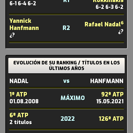
R1
Kokkinakis
6-1 6-4 6-2
6-2 6-3 6-2
Yannick
6
Rafael Nadal
Hanfmann
R2
¿?
¿?
EVOLUCIÓN DE SU RANKING / TÍTULOS EN LOS
ÚLTIMOS AÑOS
vs
NADAL
HANFMANN
1º ATP
92º ATP
MÁXIMO
01.08.2008
15.05.2021
6º ATP
2022
126º ATP
2 títulos