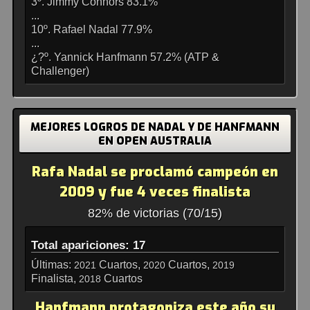
3º. Jimmy Connors 83.1%
...
10º. Rafael Nadal 77.9%
...
¿?º. Yannick Hanfmann 57.2% (ATP &
Challenger)
MEJORES LOGROS DE NADAL Y DE HANFMANN
EN OPEN AUSTRALIA
Rafa Nadal se proclamó campeón en
2009 y fue 4 veces finalista
82% de victorias (70/15)
Total apariciones: 17
Últimas:
Cuartos,
Cuartos,
2021
2020
2019
Finalista,
Cuartos
2018
Hanfmann protagoniza este año su