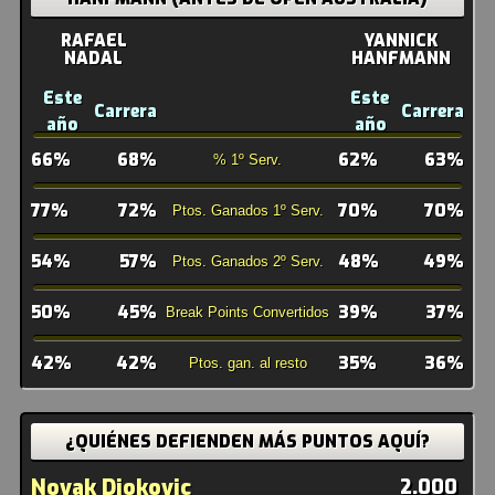
RAFAEL
YANNICK
NADAL
HANFMANN
Este
Este
Carrera
Carrera
año
año
66%
68%
62%
63%
% 1º Serv.
77%
72%
70%
70%
Ptos. Ganados 1º Serv.
54%
57%
48%
49%
Ptos. Ganados 2º Serv.
50%
45%
39%
37%
Break Points Convertidos
42%
42%
35%
36%
Ptos. gan. al resto
¿QUIÉNES DEFIENDEN MÁS PUNTOS AQUÍ?
Novak Djokovic
2.000