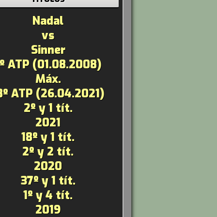
Nadal
vs
Sinner
1º ATP (01.08.2008)
Máx.
8º ATP (26.04.2021)
2º y 1 tít.
2021
18º y 1 tít.
2º y 2 tít.
2020
37º y 1 tít.
1º y 4 tít.
2019