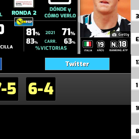
3
E
1
Twitter
7-5
6-4
1
1
8