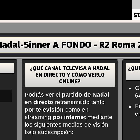
$1
adal-Sinner A FONDO - R2 Roma 
¿QUÉ CANAL TELEVISA A NADAL
¿QU
EN DIRECTO Y CÓMO VERLO
ONLINE?
G
Podrás ver el
partido de Nadal
6
en directo
retransmitido tanto
F
por televisión
como en
e
streaming
por internet
mediante
los siguientes medios de visión
bajo subscripción: