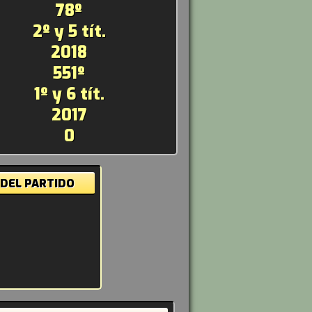
78º
2º y 5 tít.
2018
551º
1º y 6 tít.
2017
0
 DEL PARTIDO