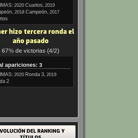
IMAS:
Cuartos,
2020
2019
peón,
Campeón,
2018
2017
rtos
er hizo tercera ronda el
año pasado
67% de victorias (4/2)
al apariciones: 3
IMAS:
Ronda 3,
2020
2019
da 2
VOLUCIÓN DEL RANKING Y
TÍTULOS