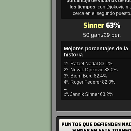
porcentaje de victorias de to
los tiempos
, con Djokovic m
cerca en el segundo puesto
Sinner
63%
50 gan./29 per.
Mejores porcentajes de la
historia
1º. Rafael Nadal 83.1%
2º. Novak Djokovic 83.0%
3º. Bjorn Borg 82.4%
4º. Roger Federer 82.0%
...
xº. Jannik Sinner 63.2%
PUNTOS QUE DEFIENDEN NAD
SINNER EN ESTE TORNE