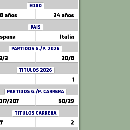
EDAD
8 años
24 años
PAIS
spana
Italia
PARTIDOS G./P. 2026
3/3
20/8
TITULOS 2026
1
PARTIDOS G./P. CARRERA
017/207
50/29
TITULOS CARRERA
7
2