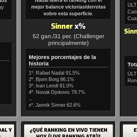
Nadal lidera el ranking con el
dos
ÚLT
mejor balance victorias/derrotas
uy
Cam
sobre esta superficie
.
.
Cua
Sinner
x%
Sinn
52 gan./31 per. (Challenger
principalmente)
Mejores porcentajes de la
historia
Tot
1º. Rafael Nadal 91.5%
ÚLT
2º. Bjorn Borg 86.1%
Ron
3º. Ivan Lendl 81.0%
4º. Novak Djokovic 79.7%
...
xº. Jannik Sinner 62.6%
AL Y
¿QUÉ RANKING EN VIVO TIENEN
E
O
HOY (LIVE RANKING ATP)?