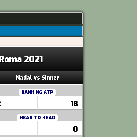
2 Roma 2021
Nadal vs Sinner
RANKING ATP
2
18
HEAD TO HEAD
0