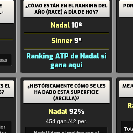
E
¿CÓMO ESTÁN EN EL RANKING DEL
POR
L-
AÑO (RACE) A DÍA DE HOY?
Nadal
10º
Sinner
9º
Ranking ATP de Nadal si
asas
gana aquí
S EL
¿HISTÓRICAMENTE CÓMO SE LES
MEJ
S?
HA DADO ESTA SUPERFICIE
(ARCILLA)?
R
Nadal
92%
454 gan./42 per.
jor
Tot