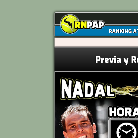
RANKING A
Previa y R