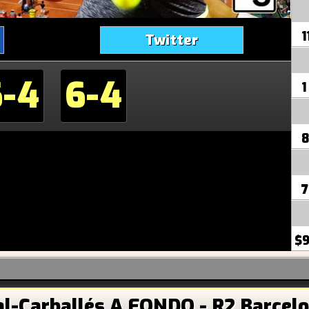
1
Twitter
6-4
6-4
1
8
7
$9
l-Carballés A FONDO - R2 Barcel