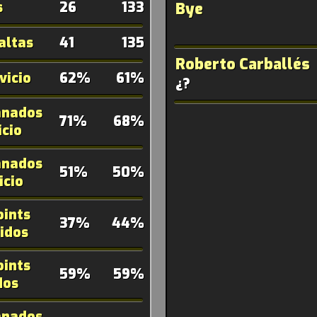
26
133
Bye
s
41
135
altas
Roberto Carballés
62%
61%
vicio
¿?
anados
71%
68%
icio
anados
51%
50%
icio
oints
37%
44%
idos
oints
59%
59%
dos
anados