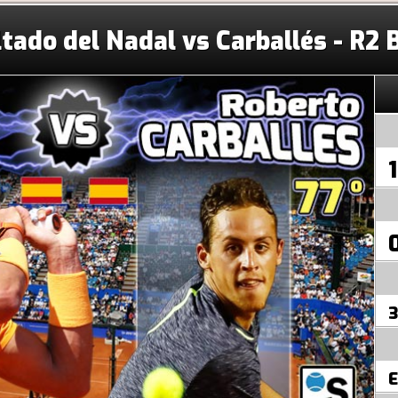
ltado del Nadal vs Carballés - R2 
1
3
E