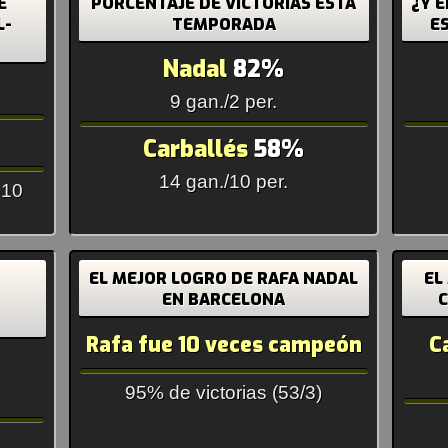
E
PORCENTAJE DE VICTORIAS ESTA
¿Y E
L-
TEMPORADA
E
Nadal
82%
9 gan./2 per.
Carballés
58%
14 gan./10 per.
 10
EL MEJOR LOGRO DE RAFA NADAL
EL
EN BARCELONA
C
Rafa fue 10 veces campeón
C
95% de victorias (53/3)