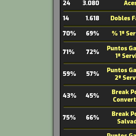
24
3.080
Ace
14
1.618
Dobles F
70%
69%
% 1º Ser
Puntos G
71%
72%
1º Serv
Puntos G
59%
57%
2º Serv
Break P
43%
45%
Convert
Break P
75%
66%
Salva
Puntos G