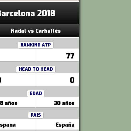
Barcelona 2018
Nadal vs Carballés
RANKING ATP
77
HEAD TO HEAD
0
0
EDAD
8 años
30 años
PAIS
spana
España