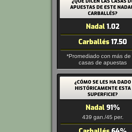
¿QUÉ DICEN LAS CASAS D
APUESTAS DE ESTE NADA
CARBALLÉS?
Nadal
1.02
Carballés
17.50
*Promediado con más de
casas de apuestas
¿CÓMO SE LES HA DADO
HISTÓRICAMENTE ESTA
SUPERFICIE?
Nadal
91%
439 gan./45 per.
Carballés
64%