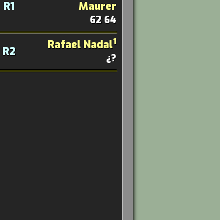
R1
Maurer
62 64
1
Rafael Nadal
R2
¿?