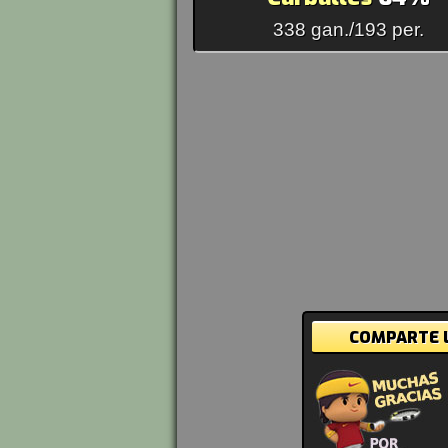
338 gan./193 per.
COMPARTE L