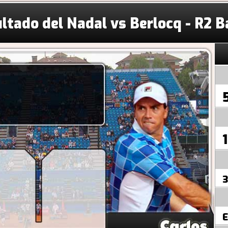
ltado del Nadal vs Berlocq - R2 
1
3
E