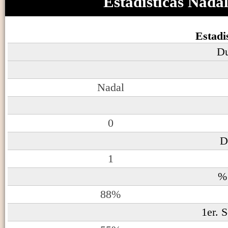
Estadisticas Nada
Estadi
Du
Nadal
0
D
1
%1
88%
1er. 