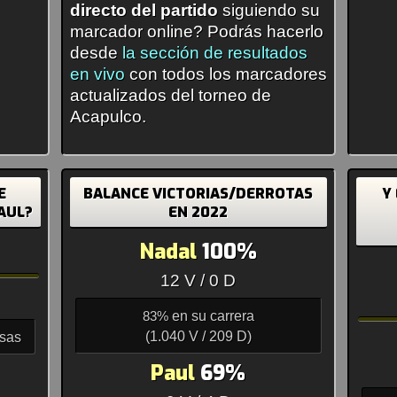
directo del partido
siguiendo su
marcador online? Podrás hacerlo
desde
la sección de resultados
en vivo
con todos los marcadores
actualizados del torneo de
Acapulco.
E
BALANCE VICTORIAS/DERROTAS
Y
AUL?
EN 2022
Nadal
100%
12 V / 0 D
en su carrera
83%
(1.040 V / 209 D)
asas
Paul
69%