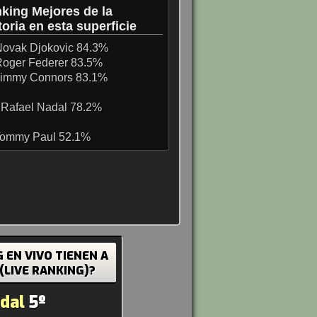
king Mejores de la
toria en esta superficie
Novak Djokovic 84.3%
Roger Federer 83.5%
 Jimmy Connors 83.1%
 Rafael Nadal 78.2%
 Tommy Paul 52.1%
 EN VIVO TIENEN A
 (LIVE RANKING)?
dal
5º