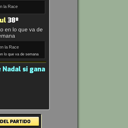
en la Race
ul
38º
o en lo que va de
emana
en la Race
en lo que va de semana
 Nadal si gana
 DEL PARTIDO