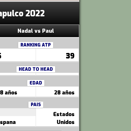
capulco 2022
Nadal vs Paul
RANKING ATP
5
39
HEAD TO HEAD
EDAD
8 años
28 años
PAIS
Estados
spana
Unidos