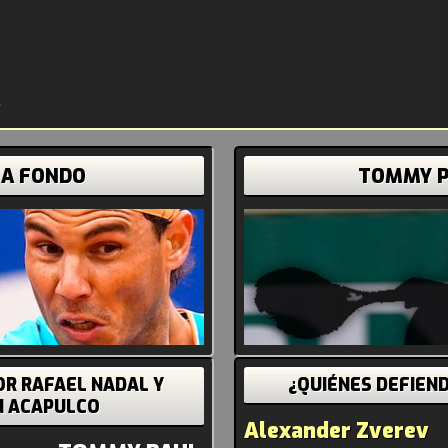
 A FONDO
TOMMY P
OR RAFAEL NADAL Y
¿QUIÉNES DEFIEN
N ACAPULCO
Alexander Zverev