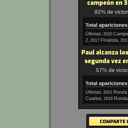
campeón en 3
92% de victor
Total apariciones
Últimas:
Campe
2020
2,
Finalista,
2017
201
Paul alcanza lo
segunda vez en
57% de victor
Total apariciones
Últimas:
Ronda 
2021
Cuartos,
Ronda
2016
COMPARTE L