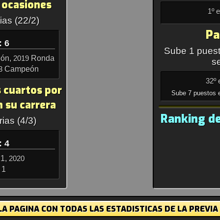
 ocasiones
1º 
ias (22/2)
Pa
: 6
Sube 1 puest
ón,
Ronda
2019
s
Campeón
3
32º 
s cuartos por
Sube 7 puestos 
 su carrera
Ranking de
ias (4/3)
: 4
1,
2020
 1
A PAGINA CON TODAS LAS ESTADISTICAS DE LA PREVIA