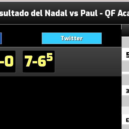
sultado del Nadal vs Paul - QF A
Twitter
5
-0
7-6
3
E