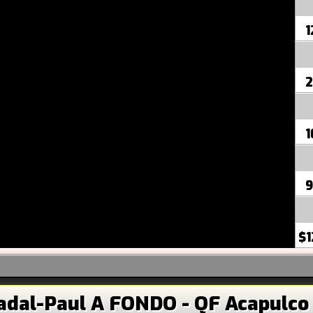
1
2
1
$1
dal-Paul A FONDO - QF Acapulco