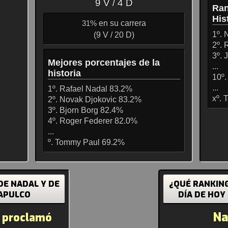
9 V / 4 D
Ran
His
en su carrera
31%
1º. 
(9 V / 20 D)
2º. 
3º.
Mejores porcentajes de la
...
historia
10º.
...
1º. Rafael Nadal 83.2%
xº.
2º. Novak Djokovic 83.2%
3º. Bjorn Borg 82.4%
4º. Roger Federer 82.0%
...
º. Tommy Paul 69.2%
DE NADAL Y DE
¿QUÉ RANKING
CAPULCO
DÍA DE HOY
Na
e proclamó