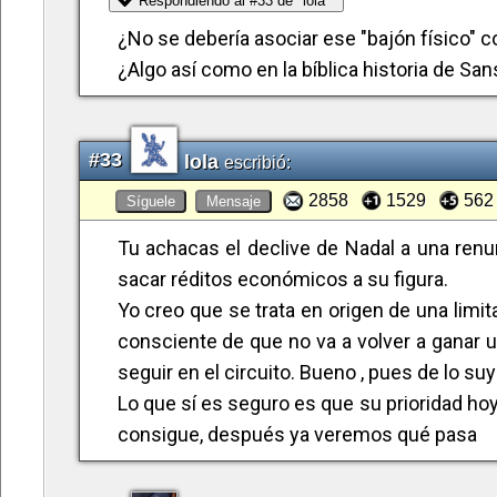
Respondiendo al #33 de "lola"
Rafa, (sabe que ahora no es el momento)
¿No se debería asociar ese "bajón físico" c
dices. Donde no coincido contigo es, cuando 
¿Algo así como en la bíblica historia de Sa
oro unos años más. De eso nada. Rafa entra
un ganador nato, lo del cheque viene bién si
Tengo muchas ganas por ver cómo evoluci
#33
lola
escribió:
alegrías. No es el momento en pensar en vict
2858
1529
562
Síguele
Mensaje
de la ilusión que sigue teniendo Rafa en su 
Tu achacas el declive de Nadal a una renu
sacar réditos económicos a su figura.
Yo creo que se trata en origen de una limi
consciente de que no va a volver a ganar un
seguir en el circuito. Bueno , pues de lo suy
Lo que sí es seguro es que su prioridad hoy 
consigue, después ya veremos qué pasa