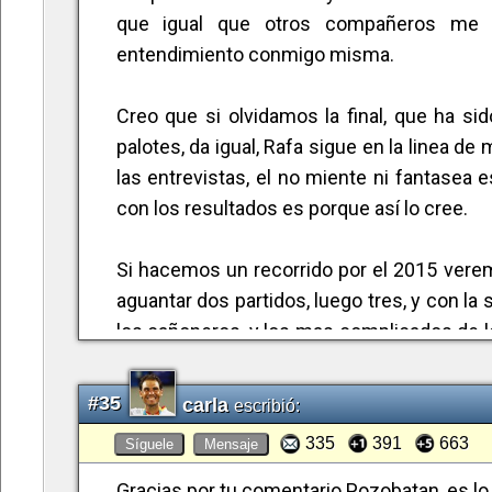
que igual que otros compañeros me s
entendimiento conmigo misma.
Creo que si olvidamos la final, que ha s
palotes, da igual, Rafa sigue en la linea 
las entrevistas, el no miente ni fantasea e
con los resultados es porque así lo cree.
Si hacemos un recorrido por el 2015 verem
aguantar dos partidos, luego tres, y con la
los cañoneros, y los mas complicados de lo
llega a las finales, aunque no se lleve el 
#35
carla
escribió:
Ya sabéis que las cosas de palacio van d
335
391
663
Síguele
Mensaje
contacto, y bien pensado creo que es mej
demasiado, en cambio ganarlo demasiado pr
Gracias por tu comentario Pozobatan, es lo