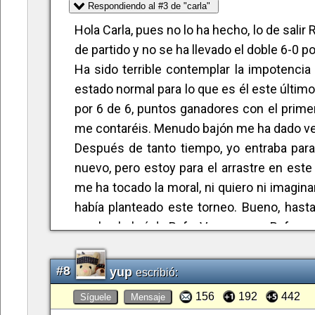
acumulando finales y esperando a dar algu
Respondiendo al #3 de "carla"
alto.
Hola Carla, pues no lo ha hecho, lo de sal
de partido y no se ha llevado el doble 6-0 p
Seguro que lo logra ¡¡¡ Vamos Rafa !!!
Ha sido terrible contemplar la impotencia
estado normal para lo que es él este últim
por 6 de 6, puntos ganadores con el primer
me contaréis. Menudo bajón me ha dado ver
Después de tanto tiempo, yo entraba para 
nuevo, pero estoy para el arrastre en est
me ha tocado la moral, ni quiero ni imagi
había planteado este torneo. Bueno, hasta
que los habrá de Rafa. Vamosssss Rafaaaa
#8
yup
escribió:
156
192
442
Síguele
Mensaje