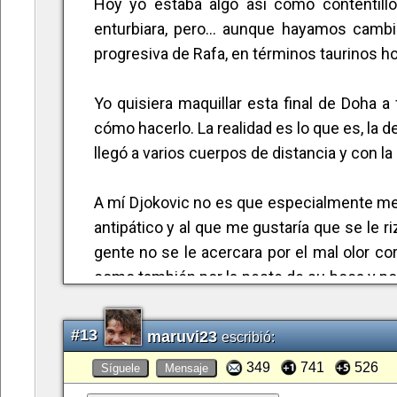
Hoy yo estaba algo así como contentill
6-1 / 6-2...¿y si el partido hubiese sido a 
enturbiara, pero… aunque hayamos cambia
para el español? Rafa tiene más resistencia
progresiva de Rafa, en términos taurinos ho
él y peor para sus rivales. Por eso Federer
pista cubierta y rapiditos.
Yo quisiera maquillar esta final de Doha
Démosle tiempo al tiempo y sigamos confian
cómo hacerlo. La realidad es lo que es, la d
pero él lo seguirá intentando.
llegó a varios cuerpos de distancia y con 
Nada ni nadie son para siempre: ni Roger, ni 
han regalado momentos inolvidables y su
A mí Djokovic no es que especialmente me
más.
antipático y al que me gustaría que se le r
:)
gente no se le acercara por el mal olor co
como también por la peste de su boca y po
don Nole el balcánico contra el orbe mun
ataque nuclear preventivo a base de tomat
#13
maruvi23
escribió:
349
741
526
Síguele
Mensaje
Pera afer de ser justo, el tenis ejecutado