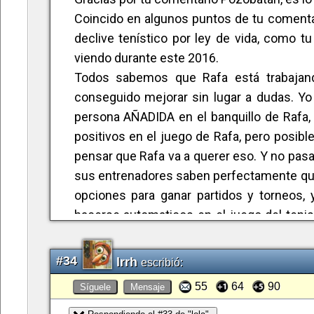
que puede ser el resto de la temporada.
Coincido en algunos puntos de tu comenta
declive tenístico por ley de vida, como t
Pues eso, me saco mis propias conclusi
viendo durante este 2016.
pascuas !!
Todos sabemos que Rafa está trabajand
conseguido mejorar sin lugar a dudas. Yo 
Venga Rafa!! a por el 2016 que vamos bien.
persona AÑADIDA en el banquillo de Rafa, 
positivos en el juego de Rafa, pero posi
!!!!! VAMOS RAFA ¡¡¡¡¡
pensar que Rafa va a querer eso. Y no pasa 
sus entrenadores saben perfectamente que
DESDE SIEMPRE Y PARA SIEMPRE
opciones para ganar partidos y torneos,
hacerse automaticos en el juego del teni
raqueta hace unos años, tardó UN AÑO en a
nueva raqueta!!
#34
lrrh
escribió:
Como dije en otro comentario, no creo que
55
64
90
Síguele
Mensaje
Nole, (aunque sí tal vez por el marcador), 
mismo y subir su competitividad, y por ahi