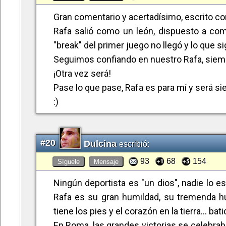
No Rafa, no y mil veces no!, Tú no puedes 
apuras, el único jugador actual capaz de ga
Gran comentario y acertadísimo, escrito co
y luchando, lo de menos eran los puntos, n
Rafa salió como un león, dispuesto a com
partido, estaba en juego tu historia que te
"break" del primer juego no llegó y lo que s
te contemplaban y veían atónitos que casi
Seguimos confiando en nuestro Rafa, siem
culminante fue cuando en un fallo inverosó
¡Otra vez será!
desesperación, pero no ante el fallo en 
Pase lo que pase, Rafa es para mí y será s
sabes, el colmo era ver las caras de tu 
:)
resignación, ¿dónde han quedado aquellos 
para hacerte reaccionar y que además tenía
cree en que puedas volver a ser el que fu
#20
Dulcina
escribió:
ni tú mismo te lo crees?
93
68
154
Síguele
Mensaje
Se que será asi hasta el final, tu eres f
Ningún deportista es "un dios", nadie lo 
aprovechar los años que aun te quedan de 
Rafa es su gran humildad, su tremenda h
deberías cambiar de equipo,admitir nueva
tiene los pies y el corazón en la tierra... ba
las actuales están adocenadas y acomoda
En Roma, las grandes victorias se celebraba