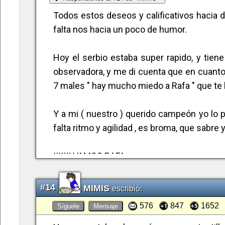
asemeja bastante al ping-pong.
Todos estos deseos y calificativos hacia dj
- Las pistas ahora suelen ser artificiales
falta nos hacia un poco de humor.
sets. Todo ello perjudica al juego de Ra
estas condiciones, al "tenis" moderno 
Hoy el serbio estaba super rapido, y tiene
voluntad y coraje no le faltan.
observadora, y me di cuenta que en cuanto 
Una vez dicho lo dicho, reconozco que D
7 males " hay mucho miedo a Rafa " que te l
apenas presentó fisuras, pero de nuevo 
apabullante derrota, ya no se encoge ant
Y a mi ( nuestro ) querido campeón yo lo p
también.
falta ritmo y agilidad , es broma, que sabre y
Vamos progresando. Vamos llegando a final
darlo todo para esperar lo mejor. Eso es el 
!!!!!!! VAMOS RAFA ¡¡¡¡¡¡
A Nadal se le vió más suelto, más agres
fáciles y le faltó algo de agilidad p
DESDE SIEMPRE Y PARA SIEMPRE
#14
MIMIS
escribió:
extraordinarios y su derecha va funcionan
576
847
1652
Síguele
Mensaje
agilidad, en la precisión, en el saque.
Rafa casi logró un break en el primer juego, p