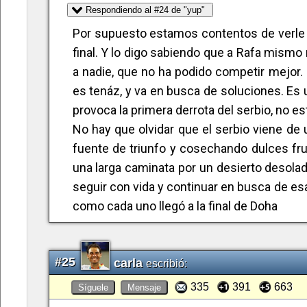
Respondiendo al #24 de "yup"
Y ya está o como decíamos ayer, parafra
Por supuesto estamos contentos de verle a
sucedido… pue eso. Por demás, mis respe
final. Y lo digo sabiendo que a Rafa mism
caballeros.
a nadie, que no ha podido competir mejor.
es tenáz, y va en busca de soluciones. Es u
provoca la primera derrota del serbio, no e
No hay que olvidar que el serbio viene de
fuente de triunfo y cosechando dulces fr
una larga caminata por un desierto desola
seguir con vida y continuar en busca de esa
como cada uno llegó a la final de Doha
#25
carla
escribió:
335
391
663
Síguele
Mensaje