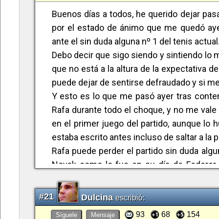
Buenos días a todos, he querido dejar pas
por el estado de ánimo que me quedó ayer 
ante el sin duda alguna nº 1 del tenis actual
Debo decir que sigo siendo y sintiendo lo 
que no está a la altura de la expectativa d
puede dejar de sentirse defraudado y si me
Y esto es lo que me pasó ayer tras conte
Rafa durante todo el choque, y no me vale
en el primer juego del partido, aunque lo
estaba escrito antes incluso de saltar a la p
Rafa puede perder el partido sin duda alg
Novak como lo fue en su día de Federer 
confianza en sus propias posibilidades y a
Rafa no hizo nada de lo que caracteriza su j
#21
Dulcina
escribió:
y además falló lo impensable.
93
68
154
Síguele
Mensaje