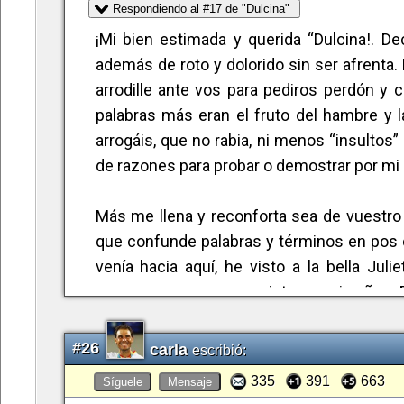
Respondiendo al #17 de "Dulcina"
suelto aqui lo siguiente, temas de animal
politica,precisamente nadal lo dijo,españa
¡Mi bien estimada y querida “Dulcina!. De
un monton de fiestas españa,asomaros a l
además de roto y dolorido sin ser afrent
calle bien vestida,que si el movil,la tv h
arrodille ante vos para pediros perdón y
casi sin trabajar,j,,,,, es un merito eno
palabras más eran el fruto del hambre y
puede ser duque,quereis un palacio para ca
arrogáis, que no rabia, ni menos “insultos
conformais con lo que tiene la clase medi
de razones para probar o demostrar por m
iban a pactar,ahora sí lo harán,o sea por q
de un microfono y abiertamente,¿que harán
Más me llena y reconforta sea de vuestro 
ver con el tenis? pues dentro de la bola
que confunde palabras y términos en pos
soñando que nadal lanza pelotas a las esq
venía hacia aquí, he visto a la bella Jul
cumple con lo que anuncia,porque ponen una
esperanza para reconquistaros, mi señora 
Buf!! locura, cordura; pasado….olvido. Olv
#26
carla
escribió:
sentimientos y saber los de los demás. 
335
391
663
Síguele
Mensaje
llenarte en mi copa y yo en la de vos si lo