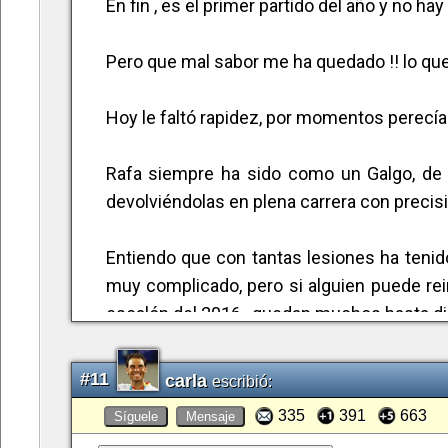
En fin , es el primer partido del año y no h
Pero que mal sabor me ha quedado !! lo que
Hoy le faltó rapidez, por momentos perecía
Rafa siempre ha sido como un Galgo, de u
devolviéndolas en plena carrera con precis
Entiendo que con tantas lesiones ha tenido
muy complicado, pero si alguien puede rei
escalón del 2016 , quedan muchos hasta d
!!!! VAMOS RAFA !!!!
#11
carla
escribió:
335
391
663
Síguele
Mensaje
DESDE SIEMPRE Y PARA SIEMPRE