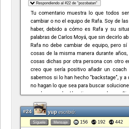
Respondiendo al #22 de "pozobatan"
Tu comentario muestra lo que todos sen
cambiar o no el equipo de Rafa. Soy de la
haber, debido a cómo es Rafa y su situac
palabras de Carlos Moyá, que sin decirlo ab
Rafa no debe cambiar de equipo, pero sí
cosas de la misma manera durante años, a
cosas dichas por otra persona con otro e
creo que sería positivo añadir un coach e
sabemos si lo han hecho "backstage", y a 
no hagan lo que sea para buscar solucione
pueden negarlo. Algo tienen que hacer. Si 
impedir que Rafa gana títulos importantes
en los grandes torneos. Rafa va mejorando
#24
yup
escribió:
Pero lo que pasó ayer da lugar a reflexión s
156
192
442
Síguele
Mensaje
equipo a hacer algo extra o algo diferente, 