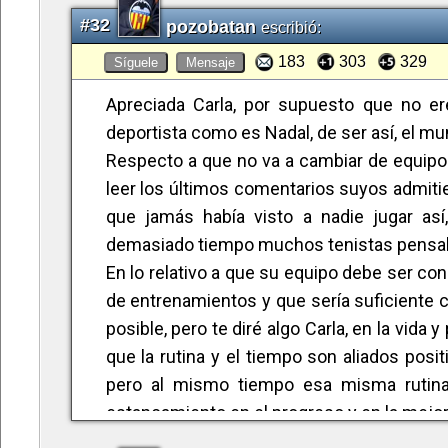
#32
pozobatan
escribió:
183
303
329
Síguele
Mensaje
Apreciada Carla, por supuesto que no er
deportista como es Nadal, de ser así, el mun
Respecto a que no va a cambiar de equipo
leer los últimos comentarios suyos admitie
que jamás había visto a nadie jugar as
demasiado tiempo muchos tenistas pensab
En lo relativo a que su equipo debe ser c
de entrenamientos y que sería suficiente 
posible, pero te diré algo Carla, en la vida
que la rutina y el tiempo son aliados posi
pero al mismo tiempo esa misma rutina
estancamiento en el progreso y en la mejo
por muy drásticas que puedan parecer, t