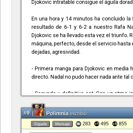
Djokovic intratable consigue el águila dorad
En una hora y 14 minutos ha concluido la 
resultado de 6-1 y 6-2 a nuestro Rafa 
Djokovic se ha llevado esta vez el triunfo.
máquina, perfecto, desde el servicio hasta 
dejadas, agresividad.
- Primera manga para Djokovic en media h
directo. Nadal no pudo hacer nada ante tal c
- Segundo y definitivo set. Con un ritmo in
ante un Rafa Nadal que ha contestado a 
soltado: "Toma, baja tú a jugar" al tiempo 
#9
Polimnia
escribió:
283
495
855
Síguele
Mensaje
Como resumen del torneo de Doha: Hem