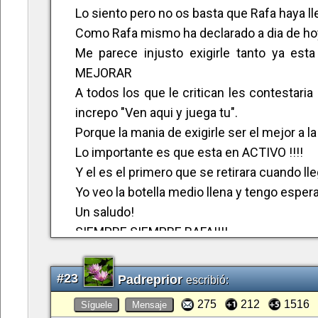
Será interesante ver lo que pasa, pero qué
Lo siento pero no os basta que Rafa haya lleg
aunque ya tenemos experiencia, pero el ba
Como Rafa mismo ha declarado a dia de ho
he pensado que me voy a distanciar un po
Me parece injusto exigirle tanto ya esta
Nunca he sido fan de nadie, hasta que empe
MEJORAR
en las redes sociales, leer y comentar, y me 
A todos los que le critican les contestari
remedio, no soy capaz de distanciarme, o 
increpo "Ven aqui y juega tu".
droga, es imposible dejarlo, soy una RAFAD
Porque la mania de exigirle ser el mejor a l
Lo importante es que esta en ACTIVO !!!!
Y el es el primero que se retirara cuando l
Yo veo la botella medio llena y tengo espe
Un saludo!
SIEMPRE SIEMPRE RAFA!!!!
#23
Padreprior
escribió:
275
212
1516
Síguele
Mensaje