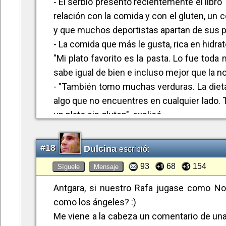
- El serbio presentó recientemente el libro 
relación con la comida y con el gluten, un
y que muchos deportistas apartan de sus pl
- La comida que más le gusta, rica en hidrat
"Mi plato favorito es la pasta. Lo fue toda
sabe igual de bien e incluso mejor que la no
- "También tomo muchas verduras. La dieta
algo que no encuentres en cualquier lado.
un plato sin gluten", explicó.
- Djokovic aseguró que lo que más le cost
después de las comidas.
#18
Dulcina
escribió:
"Los primeros meses sentía que necesit
93
68
154
Síguele
Mensaje
creo que ustedes saben a lo que me refiero
Pero no fue fácil".
Antgara, si nuestro Rafa jugase como Nole
Sinceramente creo que la dieta puede ayuda
como los ángeles? :)
la que sabe manejar, la Head Graphene XT 
Me viene a la cabeza un comentario de una 