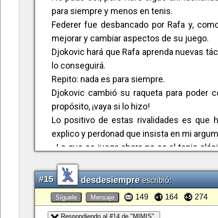
para siempre y menos en tenis.
Federer fue desbancado por Rafa y, como 
mejorar y cambiar aspectos de su juego.
Djokovic hará que Rafa aprenda nuevas tácti
lo conseguirá.
Repito: nada es para siempre.
Djokovic cambió su raqueta para poder co
propósito, ¡vaya si lo hizo!
Lo positivo de estas rivalidades es que h
explico y perdonad que insista en mi argum
- Lo que se juega ahora no es el tenis clásic
una temperatura altísima y a pleno sol. 
imbatible. Debo confesar que a mí ese era
#15
desdesiempre
escribió:
cabeza, como se exige aún en Wimbledon:
149
164
274
Síguele
Mensaje
blanco sucio. Las zapatillas, blancas tambié
sólo en lo referente a la vestimenta sino
Respondiendo al #14 de "MIMIS"