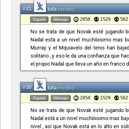
tantos años has ido acumulando, y de esto n
#31
lola
escribió:
A lo mejor Rafa ya no está pensando en ga
2858
1529
562
Síguele
Mensaje
su tío y mentor, han asumido que lo de bat
que siempre vendrá otro que los batirá de
No se trata de que Novak esté jugando b
de Rafa ya no vienen directamente de jug
Nadal está a un nivel muchíiiisimo mas b
suficientemente importante para generarlos
Murray y el Mquiavelo del tenis han baja
como antes, ya no lucha como antes y ya n
solitario , y eso le da una confianza que h
pista es la adecuada pero no la habitual
el propio Nadal que lleva un año en franco d
asumiendo que es así, y que ya no es cues
que sencillamente está en esa última fase 
de los huevos de oro un par de años o tres
#30
lola
escribió:
lógico, yo en su lugar haría lo mismo.
2858
1529
562
Síguele
Mensaje
No se trata de que Novak esté jugando b
Nadal está a un nivel muchíiiisimo mas ba
nivel , así que Novak está en lo alto en so