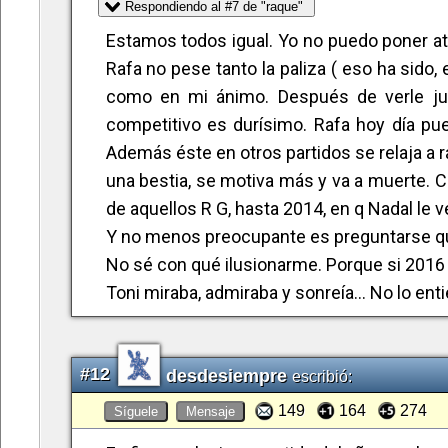
días al que a uno le sale todo, que te cre
Respondiendo al #7 de "raque"
para enmarcar. Y Rafa es innegable qu
Estamos todos igual. Yo no puedo poner ate
inclusive, creo, para limar diferencias que 
Rafa no pese tanto la paliza ( eso ha sido,
“00”.
como en mi ánimo. Después de verle ju
competitivo es durísimo. Rafa hoy día pue
Así que no queda otra que seguir buscand
Además éste en otros partidos se relaja a r
irresistible poderío, ya que nadie, ni Rafa 
una bestia, se motiva más y va a muerte. 
en las narices y encima, con vista a la tierr
de aquellos R G, hasta 2014, en q Nadal le v
Y no menos preocupante es preguntarse qui
En fin, una pena… pero no todo está dicho po
No sé con qué ilusionarme. Porque si 2016 
Saludos amigos.
Toni miraba, admiraba y sonreía... No lo ent
#12
desdesiempre
escribió:
149
164
274
Síguele
Mensaje