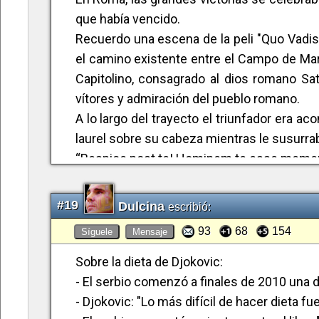
limpia y sana, pero sobre todo a mano y grat
que había vencido.
Dicho esto, seguiré amándote deportivamen
Recuerdo una escena de la peli "Quo Vadis
favor, la próxima vez que te enfrentes a es
el camino existente entre el Campo de Mart
hazle al menos sudar, y si te gana lo ace
Capitolino, consagrado al dios romano Sat
sentiré la satisfacción del orgullo, y eso n
vítores y admiración del pueblo romano.
A lo largo del trayecto el triunfador era 
laurel sobre su cabeza mientras le susurrab
“Respice post te! Hominem te esse memento
no un dios).
A Rafa nunca ha habido que recordárselo.
#19
Dulcina
escribió:
:)
93
68
154
Síguele
Mensaje
Sobre la dieta de Djokovic:
- El serbio comenzó a finales de 2010 una d
- Djokovic: "Lo más difícil de hacer dieta fu