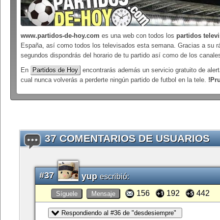
www.partidos-de-hoy.com
es una web con todos los
partidos telev
España, así como todos los televisados esta semana. Gracias a su r
segundos dispondrás del horario de tu partido así como de los canales
En
Partidos de Hoy
encontrarás además un servicio gratuito de alert
cual nunca volverás a perderte ningún partido de futbol en la tele.
!Pr
37 COMENTARIOS DE USUARIOS
#37
yup
escribió:
156
192
442
Síguele
Mensaje
Respondiendo al #36 de "desdesiempre"