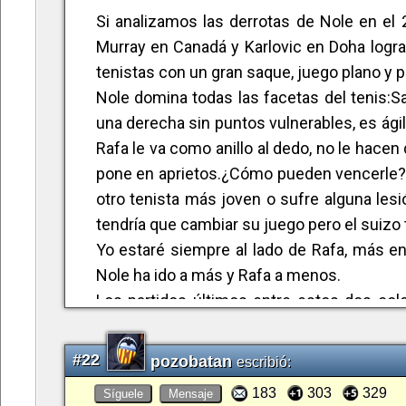
Si analizamos las derrotas de Nole en el 
Murray en Canadá y Karlovic en Doha logra
tenistas con un gran saque, juego plano y 
Nole domina todas las facetas del tenis:S
una derecha sin puntos vulnerables, es ági
Rafa le va como anillo al dedo, no le hac
pone en aprietos.¿Cómo pueden vencerle?. 
otro tenista más joven o sufre alguna lesi
tendría que cambiar su juego pero el suizo 
Yo estaré siempre al lado de Rafa, más e
Nole ha ido a más y Rafa a menos.
Los partidos últimos entre estos dos c
defendiendo y Nole atacando y ajustando a
cambiar su juego ante el serbio. Y no
#22
pozobatan
escribió:
tenis.Saludos.
183
303
329
Síguele
Mensaje