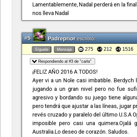
Saludos :)
Lamentablemente, Nadal perderá en la final. 
nos lleva Nadal
#5
Padreprior
escribió:
275
212
1516
Síguele
Mensaje
Respondiendo al #3 de "carla"
¡FELIZ AÑO 2016 A TODOS!
Ayer vi a un Nole casi imbatible. Berdych 
jugando a un gran nivel pero no fue sufi
agresivo y bordando su juego tiene alguna
pero tendrá que ajustar a las líneas, jugar 
revés cruzado y paralelo del último U.S.A
imposible pero casi una quimera.Ojalá 
Australia.Lo deseo de corazón. Saludos.