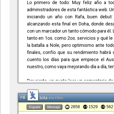
Lo primero de todo: Muy feliz año a to
administradores de esta fantástica web. Un 
iniciando un año con Rafa, buen debut 
alcanzando esta final en Doha, donde desg
con un marcador un tanto cómodo para él. L
tanto en 1os. como 2os. servicios y qué le 
la batalla a Nole, pero optimismo ante todo
finales, confío que su rendimiento habrá 
cuento los días para que empiece el Aust
nuestro, como vaya mejorando día a día, ten
Por cierto, un gusto leer un comentario d
su ingenio, y no sólo él, sino muchos otro
yo del tenis, y otros, que tienen prohibido a
#6
lola
escribió:
reactivemos esta querida página, yo trataré
2858
1529
562
Síguele
Mensaje