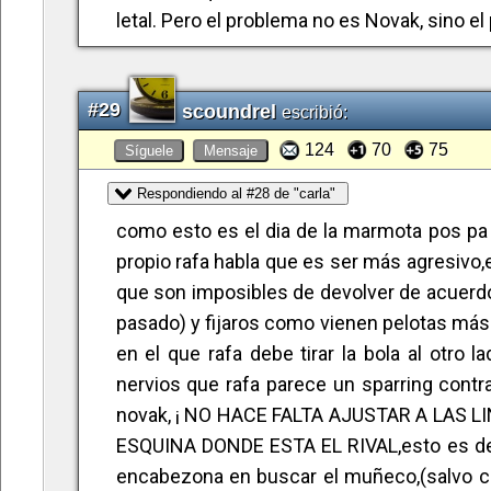
letal. Pero el problema no es Novak, sino el
#29
scoundrel
escribió:
124
70
75
Síguele
Mensaje
Respondiendo al #28 de "carla"
como esto es el dia de la marmota pos pa 
propio rafa habla que es ser más agresivo
que son imposibles de devolver de acuerdo,p
pasado) y fijaros como vienen pelotas más
en el que rafa debe tirar la bola al otro
nervios que rafa parece un sparring contr
novak, ¡ NO HACE FALTA AJUSTAR A LAS 
ESQUINA DONDE ESTA EL RIVAL,esto es de per
encabezona en buscar el muñeco,(salvo con