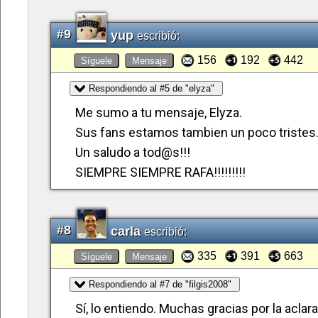
#9
yup
escribió:
156
192
442
Síguele
Mensaje
Respondiendo al #5 de "elyza"
Me sumo a tu mensaje, Elyza.
Sus fans estamos tambien un poco tristes
Un saludo a tod@s!!!
SIEMPRE SIEMPRE RAFA!!!!!!!!!
#8
carla
escribió:
335
391
663
Síguele
Mensaje
Respondiendo al #7 de "filgis2008"
Sí, lo entiendo. Muchas gracias por la aclar