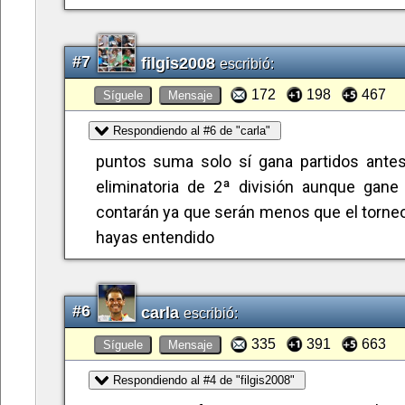
#7
filgis2008
escribió:
172
198
467
Síguele
Mensaje
Respondiendo al #6 de "carla"
puntos suma solo sí gana partidos antes
eliminatoria de 2ª división aunque gane 
contarán ya que serán menos que el torneo
hayas entendido
#6
carla
escribió:
335
391
663
Síguele
Mensaje
Respondiendo al #4 de "filgis2008"