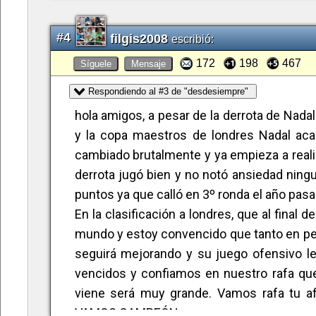
#4
filgis2008
escribió:
172
198
467
Síguele
Mensaje
Respondiendo al #3 de "desdesiempre"
hola amigos, a pesar de la derrota de Nad
y la copa maestros de londres Nadal aca
cambiado brutalmente y ya empieza a reali
derrota jugó bien y no notó ansiedad ning
puntos ya que calló en 3º ronda el año pasa
En la clasificación a londres, que al final d
mundo y estoy convencido que tanto en pekí
seguirá mejorando y su juego ofensivo l
vencidos y confiamos en nuestro rafa qu
viene será muy grande. Vamos rafa tu a
VAMOS CAMPEÓN