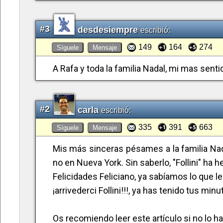
#3
desdesiempre
escribió:
149
164
274
Síguele
Mensaje
A Rafa y toda la familia Nadal, mi mas sent
#2
carla
escribió:
335
391
663
Síguele
Mensaje
Mis más sinceras pésames a la familia Na
no en Nueva York. Sin saberlo, "Follini" ha 
Felicidades Feliciano, ya sabíamos lo que le i
¡arrivederci Follini!!!, ya has tenido tus min
Os recomiendo leer este artículo si no lo ha