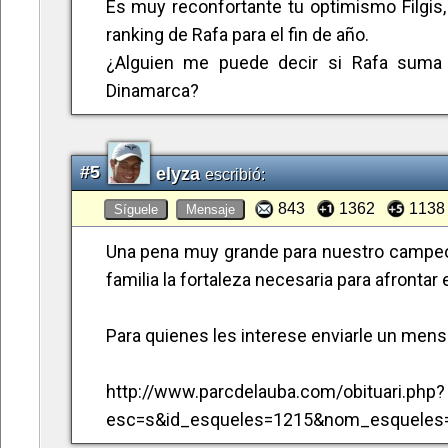
Es muy reconfortante tu optimismo Filgis
ranking de Rafa para el fin de año.
¿Alguien me puede decir si Rafa suma 
Dinamarca?
#5
elyza
escribió:
843
1362
1138
Síguele
Mensaje
Una pena muy grande para nuestro campeón,
familia la fortaleza necesaria para afrontar 
Para quienes les interese enviarle un mensaj
http://www.parcdelauba.com/obituari.php?
esc=s&id_esqueles=1215&nom_esquele