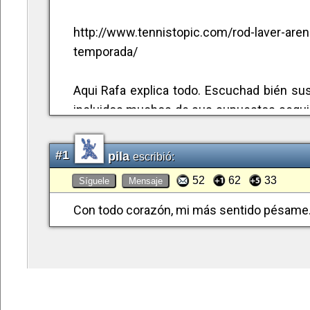
http://www.tennistopic.com/rod-laver-aren
temporada/
Aqui Rafa explica todo. Escuchad bién sus 
incluidos muchos de sus supuestos seguid
no opinar y "aconsejar" tanto, sin realmen
sirven como un gran consuelo.
#1
pila
escribió:
¡Respeto, respeto y respeto para el gran c
52
62
33
Síguele
Mensaje
(También para Sharapova ¡AVE MARIA!!)
Con todo corazón, mi más sentido pésame