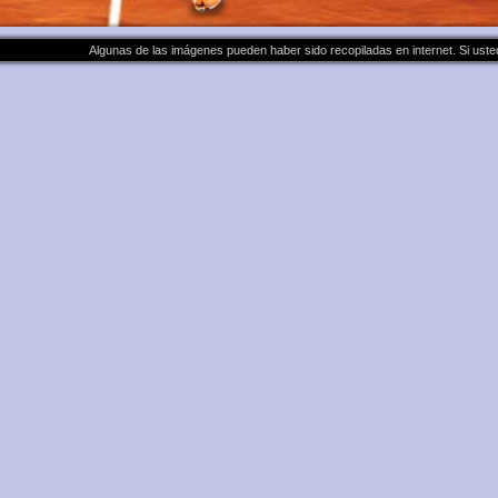
Algunas de las imágenes pueden haber sido recopiladas en internet. Si ust