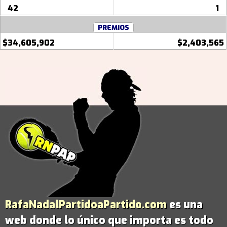
42
1
PREMIOS
$34,605,902
$2,403,565
RafaNadalPartidoaPartido.com
es una
web donde lo único que importa es todo