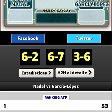
Facebook
Twitter
6-2
6-7
3-6
Estadísticas
H2H al detalle
Nadal vs García-López
RANKING ATP
1
53