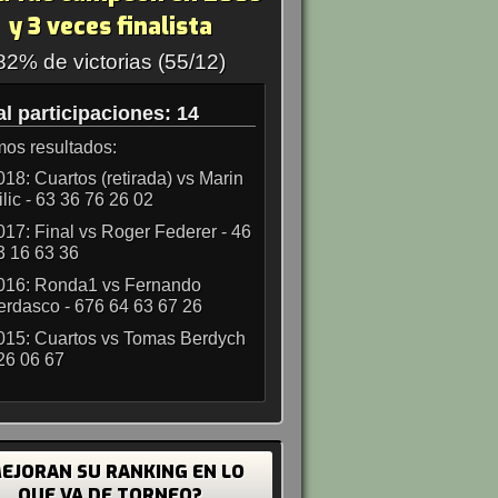
y 3 veces finalista
82% de victorias (55/12)
al participaciones: 14
mos resultados:
018: Cuartos (retirada) vs Marin
ilic - 63 36 76 26 02
017: Final vs Roger Federer - 46
3 16 63 36
016: Ronda1 vs Fernando
erdasco - 676 64 63 67 26
015: Cuartos vs Tomas Berdych
 26 06 67
EJORAN SU RANKING EN LO
QUE VA DE TORNEO?