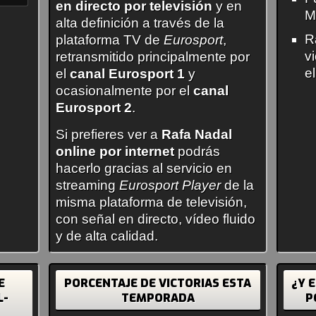
en directo por televisión
y en
M
alta definición a través de la
R
plataforma TV de
Eurosport
,
v
retransmitido principalmente por
e
el
canal Eurosport 1
y
ocasionalmente por el
canal
Eurosport 2
.
Si prefieres ver a
Rafa Nadal
online por internet
podrás
hacerlo gracias al servicio en
streaming
Eurosport Player
de la
misma plataforma de televisión,
con señal en directo, vídeo fluido
y de alta calidad.
E
PORCENTAJE DE VICTORIAS ESTA
¿Y 
L-
TEMPORADA
P