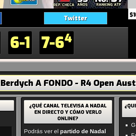
$1
Twitter
4
6-1
7-6
Berdych A FONDO - R4 Open Austr
¿QUÉ CANAL TELEVISA A NADAL
¿QU
EN DIRECTO Y CÓMO VERLO
ONLINE?
G
Podrás ver el
partido de Nadal
F