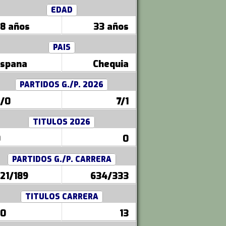
EDAD
8 años
33 años
PAIS
spana
Chequia
PARTIDOS G./P. 2026
/0
7/1
TITULOS 2026
0
0
PARTIDOS G./P. CARRERA
21/189
634/333
TITULOS CARRERA
80
13