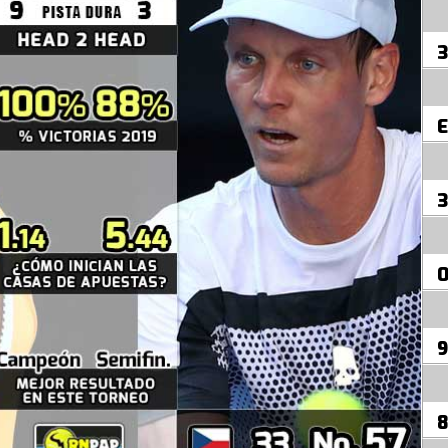
3
E
3
9