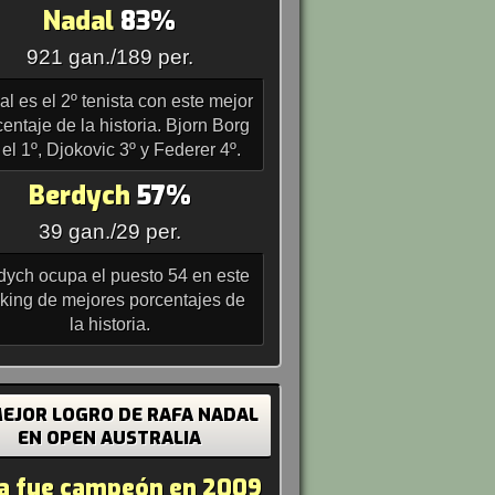
Nadal
83%
921 gan./189 per.
l es el 2º tenista con este mejor
entaje de la historia. Bjorn Borg
 el 1º, Djokovic 3º y Federer 4º.
Berdych
57%
39 gan./29 per.
dych ocupa el puesto 54 en este
king de mejores porcentajes de
la historia.
MEJOR LOGRO DE RAFA NADAL
EN OPEN AUSTRALIA
a fue campeón en 2009