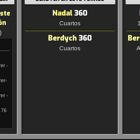
Nadal
360
este
ón
Cuartos
)
Berdych
360
Be
Cuartos
A
er -
er-
er -
 76