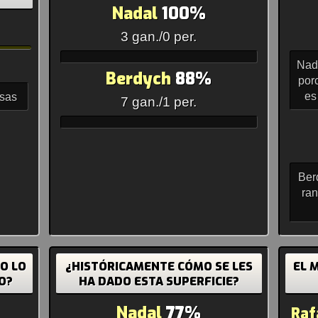
Nadal
100%
3 gan./0 per.
Nada
Berdych
88%
porc
es
asas
7 gan./1 per.
Ber
ran
MO LO
¿HISTÓRICAMENTE CÓMO SE LES
EL 
O?
HA DADO ESTA SUPERFICIE?
Nadal
77%
Raf