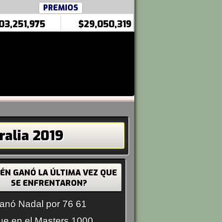
PREMIOS
03,251,975
$29,050,319
alia 2019
IÉN GANÓ LA ÚLTIMA VEZ QUE
SE ENFRENTARON?
anó Nadal por 76 61
ue en el Masters 1000