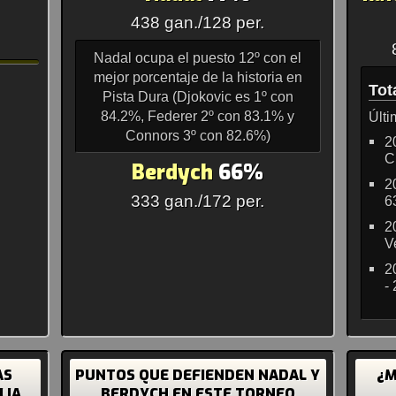
438 gan./128 per.
Nadal ocupa el puesto 12º con el
mejor porcentaje de la historia en
Tot
Pista Dura (Djokovic es 1º con
84.2%, Federer 2º con 83.1% y
Últi
Connors 3º con 82.6%)
2
C
Berdych
66%
2
333 gan./172 per.
6
2
V
2
-
AS
PUNTOS QUE DEFIENDEN NADAL Y
¿M
LIA
BERDYCH EN ESTE TORNEO