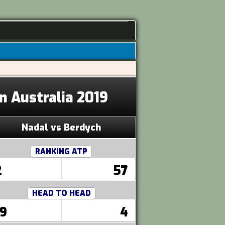
n Australia 2019
Nadal vs Berdych
RANKING ATP
2
57
HEAD TO HEAD
19
4