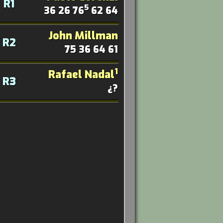
R1
5
36 26 76
62 64
John Millman
R2
75 36 64 61
1
Rafael Nadal
R3
¿?