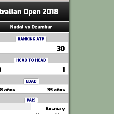
tralian Open 2018
Nadal vs Dzumhur
RANKING ATP
30
HEAD TO HEAD
0
1
EDAD
8 años
33 años
PAIS
Bosnia y