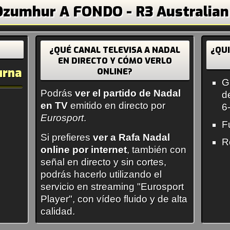
zumhur A FONDO - R3 Australian
¿QUÉ CANAL TELEVISA A NADAL
¿QU
EN DIRECTO Y CÓMO VERLO
urna
ONLINE?
G
Podrás
ver el partido de Nadal
d
en TV
emitido en directo por
6
Eurosport
.
F
Si prefieres
ver a Rafa Nadal
R
online por internet
, también con
señal en directo y sin cortes,
podrás hacerlo utilizando el
servicio en streaming "Eurosport
Player", con vídeo fluido y de alta
calidad.