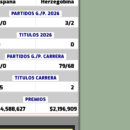
spana
Herzegobina
PARTIDOS G./P. 2026
/0
3/2
TITULOS 2026
0
0
PARTIDOS G./P. CARRERA
/0
79/68
TITULOS CARRERA
5
2
PREMIOS
4,588,627
$2,196,909