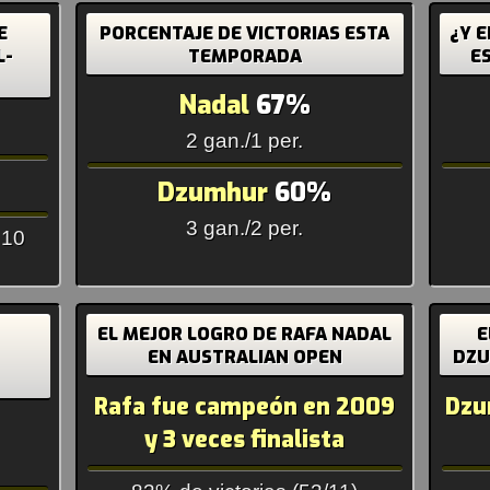
E
PORCENTAJE DE VICTORIAS ESTA
¿Y E
L-
TEMPORADA
E
Nadal
67%
2 gan./1 per.
Dzumhur
60%
3 gan./2 per.
 10
EL MEJOR LOGRO DE RAFA NADAL
E
EN AUSTRALIAN OPEN
DZU
Rafa fue campeón en 2009
Dzu
y 3 veces finalista