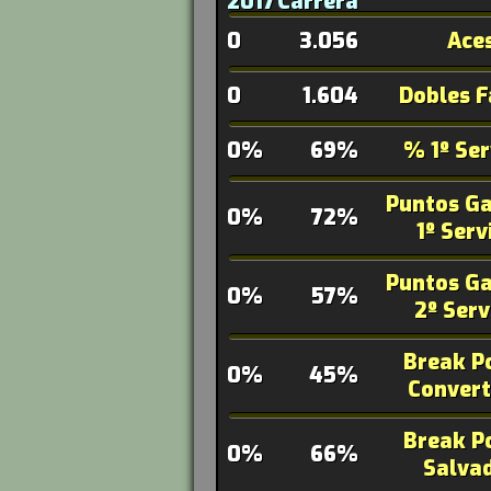
2017
Carrera
0
3.056
Ace
0
1.604
Dobles F
0%
69%
% 1º Ser
Puntos G
0%
72%
1º Serv
Puntos G
0%
57%
2º Serv
Break P
0%
45%
Convert
Break P
0%
66%
Salva