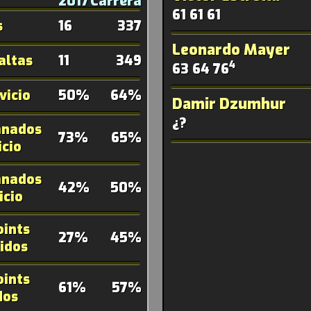
2017
Carrera
61 61 61
16
337
s
Leonardo Mayer
11
349
altas
4
63 64 76
50%
64%
vicio
Damir Dzumhur
¿?
anados
73%
65%
icio
anados
42%
50%
icio
oints
27%
45%
idos
oints
61%
57%
dos