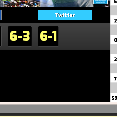
E
Twitter
2
6-3
6-1
2
7
$9