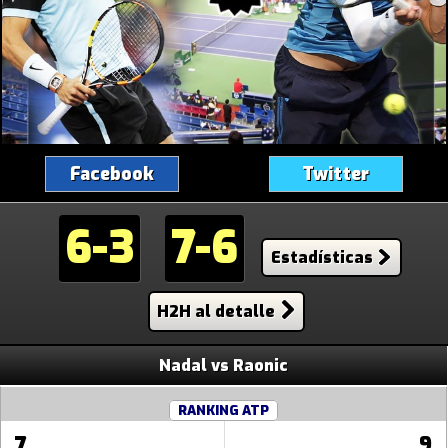
Facebook
Twitter
6-3
7-6
Estadísticas
H2H al detalle
Nadal vs Raonic
RANKING ATP
7
9