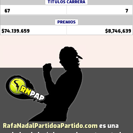
TITULOS CARRERA
67
7
PREMIOS
$74.139.659
$8,746,639
RafaNadalPartidoaPartido.com
es una