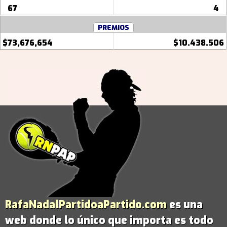
67
4
PREMIOS
$73,676,654
$10.438.506
RafaNadalPartidoaPartido.com
es una
web donde lo único que importa es todo