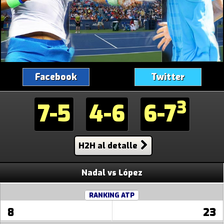
Facebook
Twitter
3
7-5
4-6
6-7
H2H al detalle
Nadal vs López
RANKING ATP
8
23