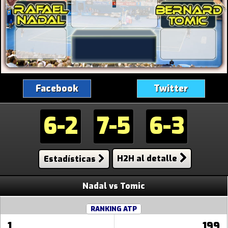
Facebook
Twitter
6-2
7-5
6-3
Estadísticas
H2H al detalle
Nadal vs Tomic
RANKING ATP
1
199