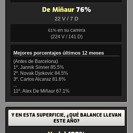
De Miñaur
76%
22 V / 7 D
en su carrera
61%
(224 V / 141 D)
Mejores porcentajes últimos 12 meses
(Antes de Barcelona)
1º. Jannik Sinner 85.5%
2º. Novak Djokovic 84.5%
3º. Carlos Alcaraz 81.6%
...
11º. Alex De Miñaur 67.1%
Y EN ESTA SUPERFICIE, ¿QUÉ BALANCE LLEVAN
ESTE AÑO?