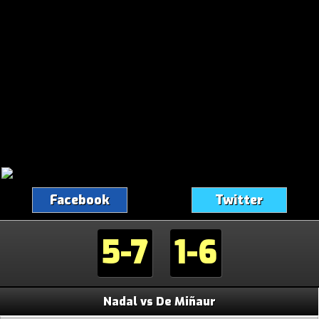
Facebook
Twitter
5-7
1-6
Nadal vs De Miñaur