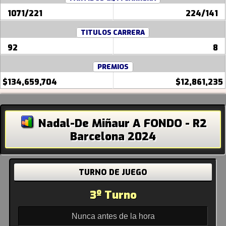
1071/221
224/141
TITULOS CARRERA
92
8
PREMIOS
$134,659,704
$12,861,235
Nadal-De Miñaur A FONDO - R2
Barcelona 2024
TURNO DE JUEGO
3º Turno
Nunca antes de la hora