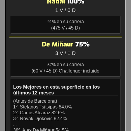
Nadal
100%
1 V / 0 D
en su carrera
91%
(475 V / 45 D)
De Miñaur
75%
3 V / 1 D
en su carrera
57%
(60 V / 45 D) Challenger incluido
Los Mejores en esta superficie en los
últimos 12 meses
(Antes de Barcelona)
1º. Stefanos Tsitsipas 84.0%
2º. Carlos Alcaraz 82.6%
3º. Novak Djokovic 82.4%
...
38º. Alex De Miñaur 54.5%