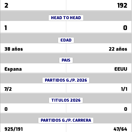
2
192
HEAD TO HEAD
1
0
EDAD
38 años
22 años
PAIS
Espana
EEUU
PARTIDOS G./P. 2026
7/2
1/1
TITULOS 2026
0
0
PARTIDOS G./P. CARRERA
925/191
47/64