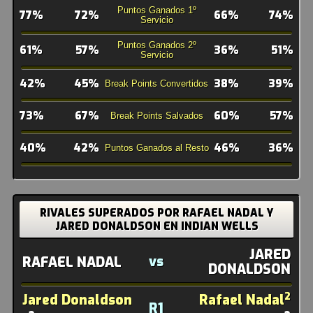
Puntos Ganados 1º
77%
72%
66%
74%
Servicio
Puntos Ganados 2º
61%
57%
36%
51%
Servicio
42%
45%
38%
39%
Break Points Convertidos
73%
67%
60%
57%
Break Points Salvados
40%
42%
46%
36%
Puntos Ganados al Resto
RIVALES SUPERADOS POR RAFAEL NADAL Y
JARED DONALDSON EN INDIAN WELLS
JARED
vs
RAFAEL NADAL
DONALDSON
2
Jared Donaldson
Rafael Nadal
R1