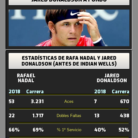
ESTADÍSTICAS DE RAFA NADAL Y JARED
DONALDSON (ANTES DE INDIAN WELLS)
RAFAEL
JARED
NADAL
DONALDSON
2018
Carrera
2018
Carrera
53
3.231
7
670
Aces
22
1.717
13
438
Dobles Faltas
66%
69%
40%
52%
% 1º Servicio