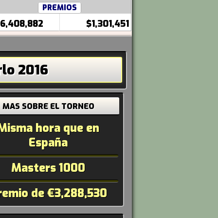
PREMIOS
6,408,882
$1,301,451
lo 2016
MAS SOBRE EL TORNEO
Misma hora que en
España
Masters 1000
remio de €3,288,530