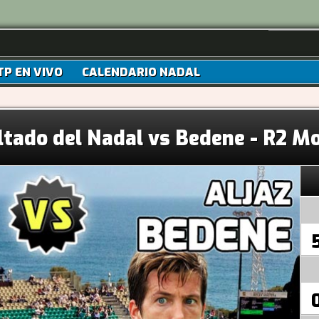
TP EN VIVO
CALENDARIO NADAL
ltado del Nadal vs Bedene - R2 M