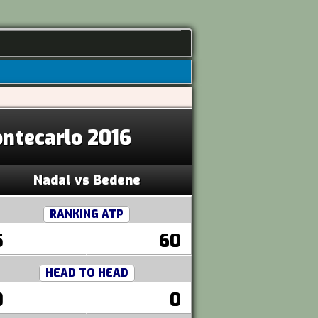
ontecarlo 2016
Nadal vs Bedene
RANKING ATP
5
60
HEAD TO HEAD
0
0