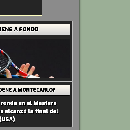
DENE A FONDO
DENE A MONTECARLO?
 ronda en el Masters
 alcanzó la final del
 (USA)