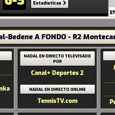
6-3
Estadísticas
$7
l-Bedene A FONDO - R2 Montecar
NADAL EN DIRECTO
TELEVISADO
POR
Canal+ Deportes 2
inka
NADAL EN DIRECTO ONLINE
TennisTV.com
P