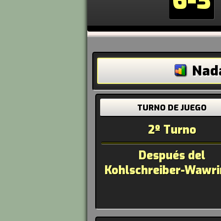
6-3
Nada
TURNO DE JUEGO
2º Turno
Después del
Kohlschreiber-Wawr