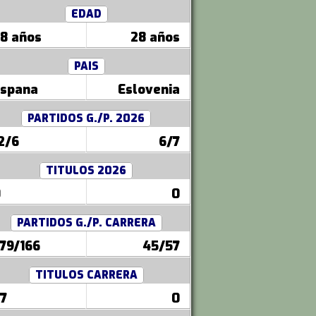
EDAD
8 años
28 años
PAIS
spana
Eslovenia
PARTIDOS G./P. 2026
2/6
6/7
TITULOS 2026
0
0
PARTIDOS G./P. CARRERA
79/166
45/57
TITULOS CARRERA
7
0