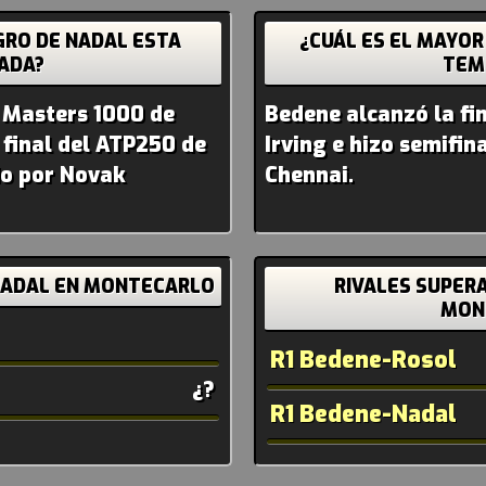
GRO DE NADAL ESTA
¿CUÁL ES EL MAYOR
ADA?
TEM
l Masters 1000 de
Bedene alcanzó la fi
 final del ATP250 de
Irving e hizo semifin
do por Novak
Chennai.
NADAL EN MONTECARLO
RIVALES SUPER
MON
R1 Bedene-Rosol
¿?
R1 Bedene-Nadal