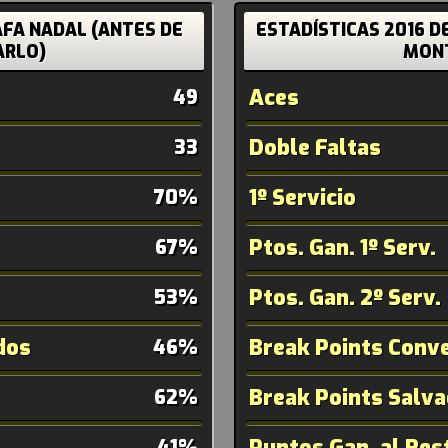
AFA NADAL (ANTES DE
ESTADÍSTICAS 2016 D
RLO)
MON
Aces
49
Doble Faltas
33
1º Servicio
70%
Ptos. Gan. 1º Serv.
67%
Ptos. Gan. 2º Serv.
53%
dos
Break Points Conve
46%
Break Points Salv
62%
Puntos Gan. al Res
41%