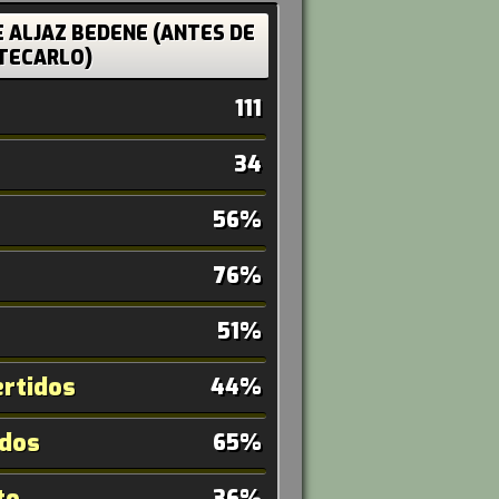
E ALJAZ BEDENE (ANTES DE
TECARLO)
111
34
56%
76%
51%
rtidos
44%
ados
65%
to
36%