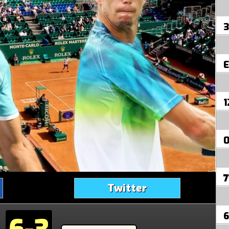
3
E
1
7
Twitter
6