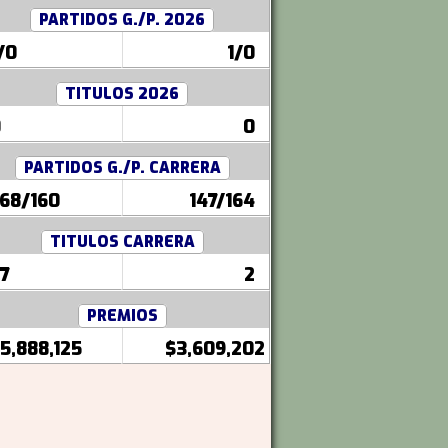
PARTIDOS G./P. 2026
/0
1/0
TITULOS 2026
0
0
PARTIDOS G./P. CARRERA
68/160
147/164
TITULOS CARRERA
7
2
PREMIOS
5,888,125
$3,609,202