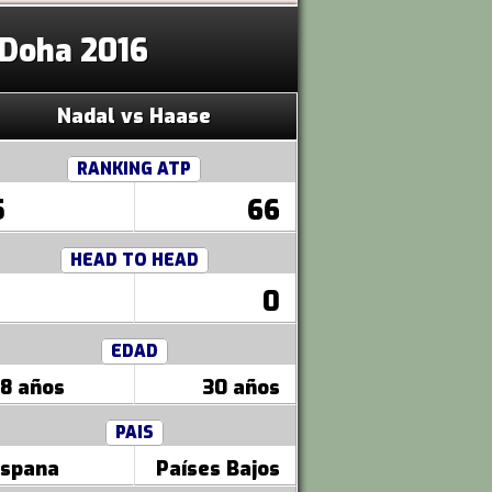
 Doha 2016
Nadal vs Haase
RANKING ATP
5
66
HEAD TO HEAD
0
EDAD
8 años
30 años
PAIS
spana
Países Bajos