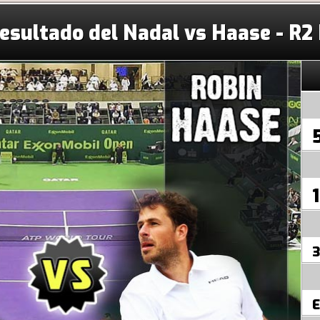
Resultado del Nadal vs Haase - R2
1
3
E