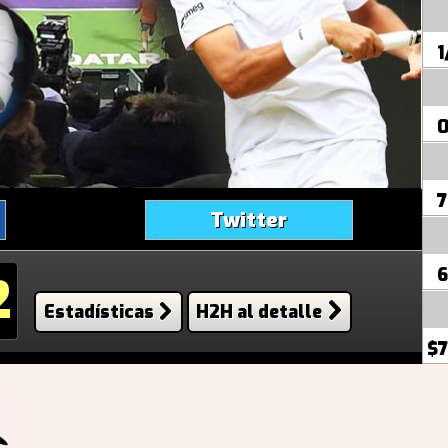
1
7
Twitter
6
2
Estadísticas
H2H al detalle
$7