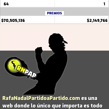
64
1
PREMIOS
$70,505,136
$2,149,766
RafaNadalPartidoaPartido.com
es una
web donde lo único que importa es todo