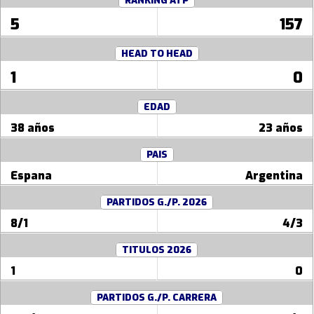
RANKING ATP
5
157
HEAD TO HEAD
1
0
EDAD
38 años
23 años
PAIS
Espana
Argentina
PARTIDOS G./P. 2026
8/1
4/3
TITULOS 2026
1
0
PARTIDOS G./P. CARRERA