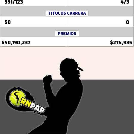
591/123
4/3
TITULOS CARRERA
50
0
PREMIOS
$50,190,237
$274,935