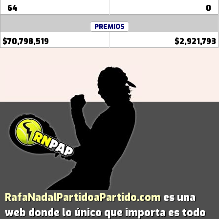
64
0
PREMIOS
$70,798,519
$2,921,793
RafaNadalPartidoaPartido.com
es una
web donde lo único que importa es todo