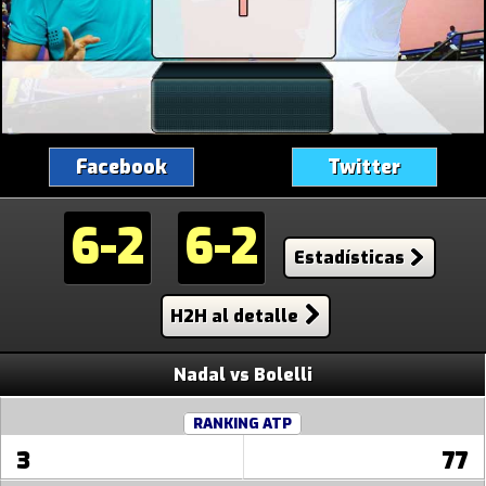
Facebook
Twitter
6-2
6-2
Estadísticas
H2H al detalle
Nadal vs Bolelli
RANKING ATP
3
77