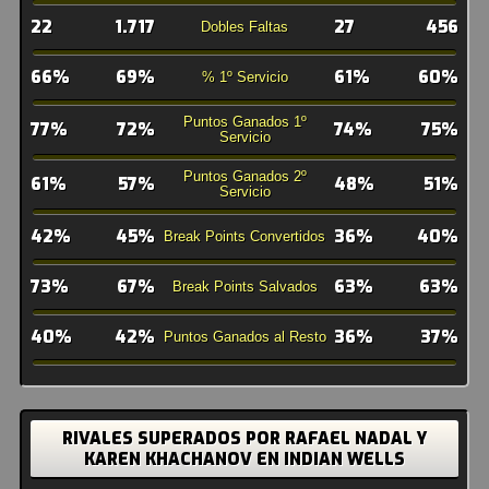
22
1.717
27
456
Dobles Faltas
66%
69%
61%
60%
% 1º Servicio
Puntos Ganados 1º
77%
72%
74%
75%
Servicio
Puntos Ganados 2º
61%
57%
48%
51%
Servicio
42%
45%
36%
40%
Break Points Convertidos
73%
67%
63%
63%
Break Points Salvados
40%
42%
36%
37%
Puntos Ganados al Resto
RIVALES SUPERADOS POR RAFAEL NADAL Y
KAREN KHACHANOV EN INDIAN WELLS