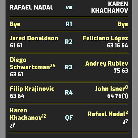
KAREN
vs
RAFAEL NADAL
KHACHANOV
Bye
R1
Bye
Jared Donaldson
Feliciano López
R2
61 61
63 16 64
Diego
Andrey Rublev
25
Schwartzman
R3
75 63
63 61
8
Filip Krajinovic
John Isner
R4
63 64
64 76(1)
Karen
2
Rafael Nadal
12
Khachanov
QF
¿?
¿?