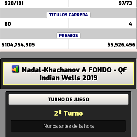
928/191
97/73
TITULOS CARRERA
80
4
PREMIOS
$104,754,905
$5,526,456
Nadal-Khachanov A FONDO - QF
Indian Wells 2019
TURNO DE JUEGO
2º Turno
Nunca antes de la hora