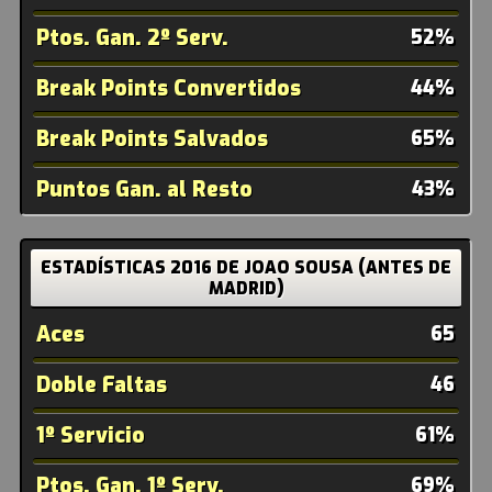
Ptos. Gan. 2º Serv.
52%
Break Points Convertidos
44%
Break Points Salvados
65%
Puntos Gan. al Resto
43%
ESTADÍSTICAS 2016 DE JOAO SOUSA (ANTES DE
MADRID)
Aces
65
Doble Faltas
46
1º Servicio
61%
Ptos. Gan. 1º Serv.
69%