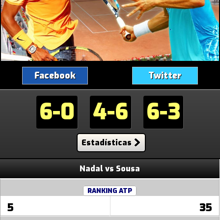
Facebook
Twitter
6-0
4-6
6-3
Estadísticas
Nadal vs Sousa
RANKING ATP
5
35