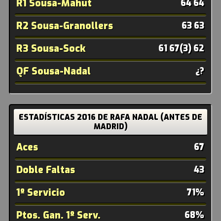
R1 Sousa-Mahut
64 64
R2 Sousa-Granollers
63 63
R3 Sousa-Sock
61 67(3) 62
QF Sousa-Nadal
¿?
ESTADÍSTICAS 2016 DE RAFA NADAL (ANTES DE
MADRID)
Aces
67
Doble Faltas
43
1º Servicio
71%
Ptos. Gan. 1º Serv.
68%