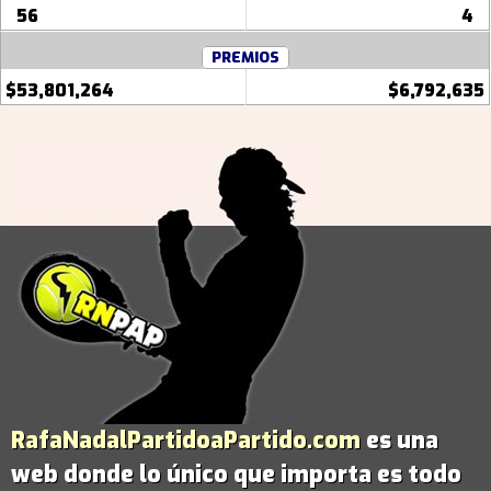
56
4
PREMIOS
$53,801,264
$6,792,635
RafaNadalPartidoaPartido.com
es una
web donde lo único que importa es todo