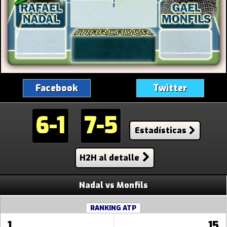
Facebook
Twitter
6-1
7-5
Estadísticas
H2H al detalle
Nadal vs Monfils
RANKING ATP
1
15