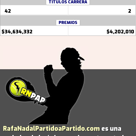
TITULOS CARRERA
42
2
PREMIOS
$34,634,332
$4,202,010
RafaNadalPartidoaPartido.com
es una