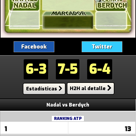
Facebook
Twitter
6-3
7-5
6-4
Estadísticas
H2H al detalle
Nadal vs Berdych
RANKING ATP
1
13