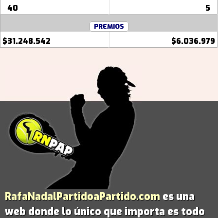
40
5
PREMIOS
$31.248.542
$6.036.979
RafaNadalPartidoaPartido.com
es una
web donde lo único que importa es todo