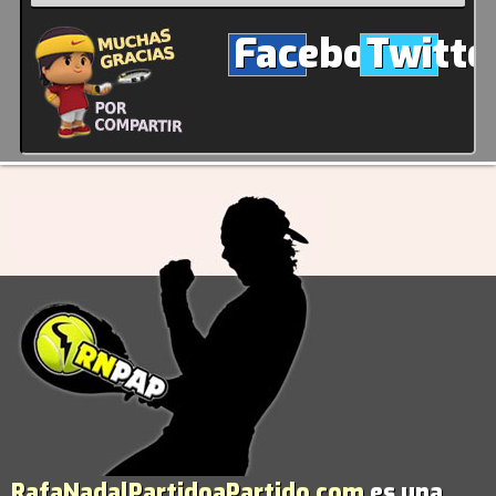
Facebook
Twitte
RafaNadalPartidoaPartido.com
es una