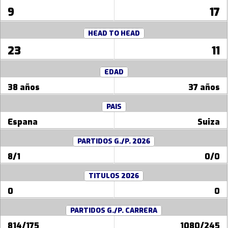
9
17
HEAD TO HEAD
23
11
EDAD
38 años
37 años
PAIS
Espana
Suiza
PARTIDOS G./P. 2026
8/1
0/0
TITULOS 2026
0
0
PARTIDOS G./P. CARRERA
814/175
1080/245