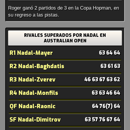
Roger ganó 2 partidos de 3 en la Copa Hopman, en
su regreso a las pistas.
RIVALES SUPERADOS POR NADAL EN
AUSTRALIAN OPEN
R1 Nadal-Mayer
63 64 64
R2 Nadal-Baghdatis
63 61 63
R3 Nadal-Zverev
46 63 67 63 62
R4 Nadal-Monfils
63 63 46 64
QF Nadal-Raonic
64 76(7) 64
SF Nadal-Dimitrov
63 57 76 67 64