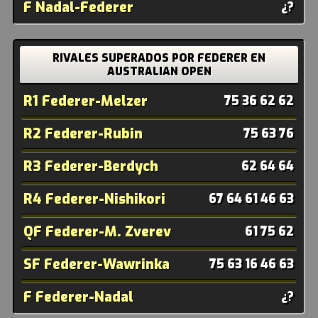
F Nadal-Federer
¿?
RIVALES SUPERADOS POR FEDERER EN
AUSTRALIAN OPEN
R1 Federer-Melzer
75 36 62 62
R2 Federer-Rubin
75 63 76
R3 Federer-Berdych
62 64 64
R4 Federer-Nishikori
67 64 61 46 63
QF Federer-M. Zverev
61 75 62
SF Federer-Wawrinka
75 63 16 46 63
F Federer-Nadal
¿?