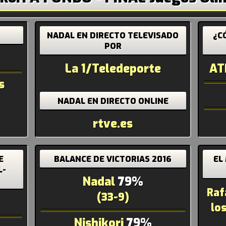
NADAL EN DIRECTO
TELEVISADO
¿C
POR
La 1/Teledeporte
AT
s
NADAL EN DIRECTO ONLINE
rtve.es
E
BALANCE DE VICTORIAS 2016
EL
L-
Nadal
79%
Raf
(33-9)
lo
Nishikori
79%