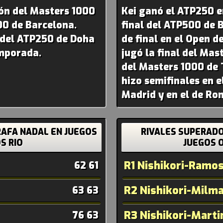
ón del Masters 1000
Kei ganó el ATP250 e
00 de Barcelona.
final del ATP500 de 
 del ATP250 de Doha
de final en el Open d
mporada.
jugó la final del Mas
del Masters 1000 de 
hizo semifinales en 
Madrid y en el de Ro
RAFA NADAL EN JUEGOS
RIVALES SUPERADOS
S RIO
JUEGOS O
R1 Nishikori-Ramos
62 61
R2 Nishikori-Milm
63 63
R3 Nishikori-Marti
76 63