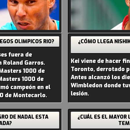
EGOS OLIMPICOS RIO?
¿CÓMO LLEGA NISHIK
es fuera de
Kei viene de hacer fi
n Roland Garros.
Toronto, derrotado p
 Masters 1000 de
Antes alcanzó los die
Masters 1000 de
Wimbledon donde tuv
lamó campeón en el
lesión.
00 de Montecarlo.
GRO DE NADAL ESTA
¿CUÁL ES EL MAYOR 
ADA?
TEM