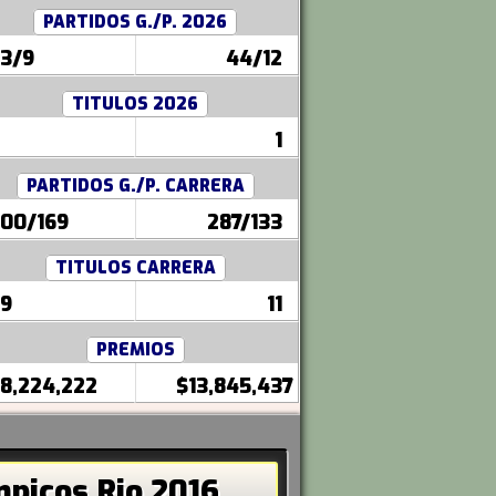
PARTIDOS G./P. 2026
3/9
44/12
TITULOS 2026
1
PARTIDOS G./P. CARRERA
00/169
287/133
TITULOS CARRERA
9
11
PREMIOS
8,224,222
$13,845,437
picos Rio 2016