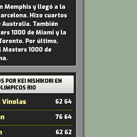
n Memphis y llegó a la
Barcelona. Hizo cuartos
e Australia. También
ters 1000 de Miami y la
Toronto. Por último,
el Masters 1000 de
ma.
 POR KEI NISHIKORI EN
LIMPICOS RIO
 Vinolas
62 64
an
76 64
n
62 62