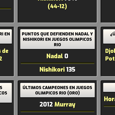
(44-12)
RI EN
PUNTOS QUE DEFIENDEN NADAL Y
¿
NISHIKORI EN JUEGOS OLIMPICOS
RIO
s de
Djo
Nadal
0
2
Pot
Nishikori
135
S
ÚLTIMOS CAMPEONES EN JUEGOS
COS
OLIMPICOS RIO (ORO)
Hor
2012
Murray