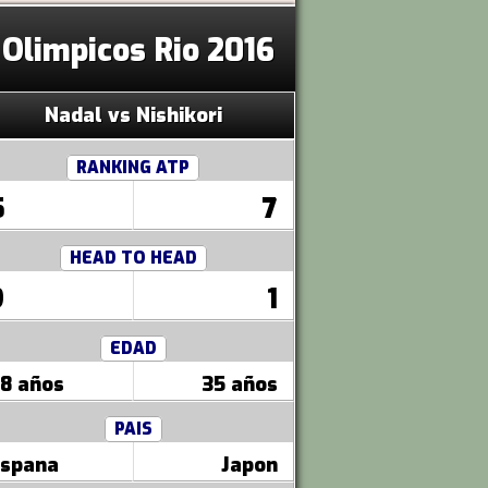
 Olimpicos Rio 2016
Nadal vs Nishikori
RANKING ATP
5
7
HEAD TO HEAD
9
1
EDAD
8 años
35 años
PAIS
spana
Japon