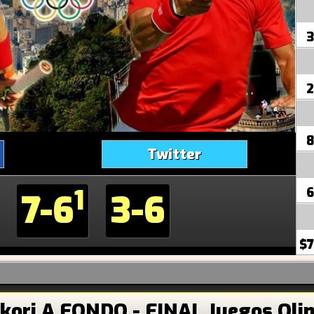
3
2
8
Twitter
1
6
7-6
3-6
$7
kori A FONDO - FINAL Juegos Olim