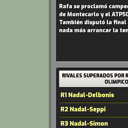
Rafa se proclamó campe
de Montecarlo y el ATP5
También disputó la final
nada más arrancar la te
RIVALES SUPERADOS POR 
OLIMPICO
R1 Nadal-Delbonis
R2 Nadal-Seppi
R3 Nadal-Simon