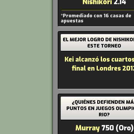
Nishikori
2.14
*Promediado con 16 casas de
apuestas
EL MEJOR LOGRO DE NISHIKO
ESTE TORNEO
Kei alcanzó los cuarto
final en Londres 201
¿QUIÉNES DEFIENDEN MÁ
PUNTOS EN JUEGOS OLIMPI
RIO?
Murray
750 (Oro)