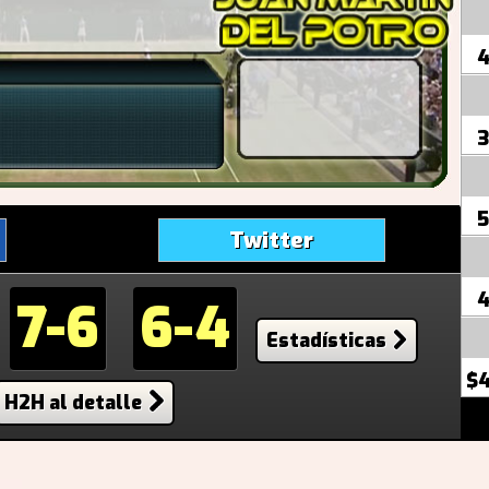
4
3
5
Twitter
7-6
6-4
Estadísticas
$4
H2H al detalle