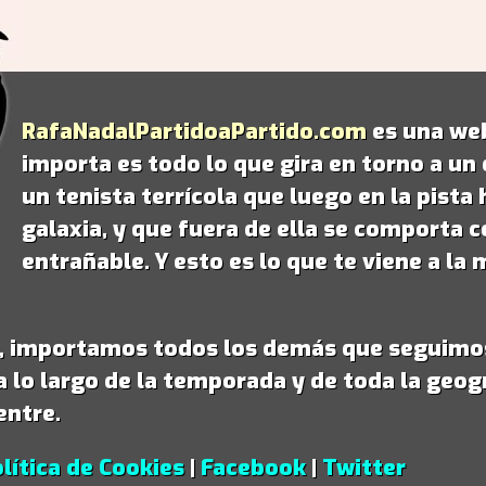
RafaNadalPartidoaPartido.com
es una web
importa es todo lo que gira en torno a un
un tenista terrícola que luego en la pist
galaxia
, y que fuera de ella se comporta 
entrañable. Y esto es lo que te viene a l
á, importamos todos los demás que seguimo
a lo largo de la temporada y de toda la geog
entre.
lítica de Cookies
|
Facebook
|
Twitter