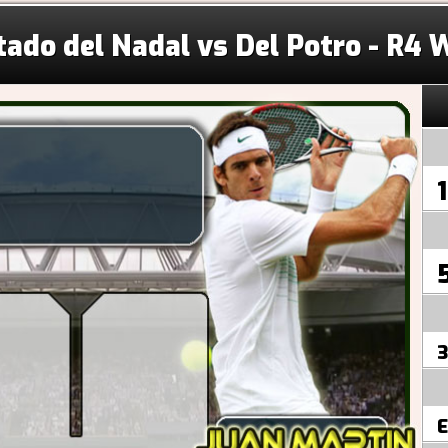
tado del Nadal vs Del Potro - R4
1
3
E