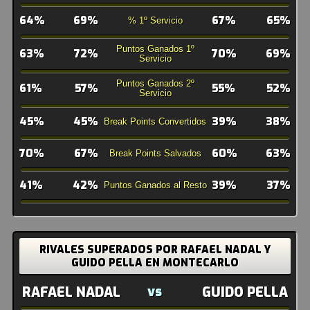
64%
69%
67%
65%
% 1º Servicio
Puntos Ganados 1º
63%
72%
70%
69%
Servicio
Puntos Ganados 2º
61%
57%
55%
52%
Servicio
45%
45%
39%
38%
Break Points Convertidos
70%
67%
60%
63%
Break Points Salvados
41%
42%
39%
37%
Puntos Ganados al Resto
RIVALES SUPERADOS POR RAFAEL NADAL Y
GUIDO PELLA EN MONTECARLO
vs
RAFAEL NADAL
GUIDO PELLA