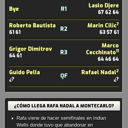
Laslo Djere
Bye
R1
67 62 64
7
Roberto Bautista
Marin Cilic
R2
61 61
63 57 61
Marco
Grigor Dimitrov
11
R3
Cecchinato
64 61
64 46 64
2
Guido Pella
Rafael Nadal
QF
¿?
¿?
¿CÓMO LLEGA RAFA NADAL A MONTECARLO?
Rafa viene de hacer semifinales en Indian
Wells donde tuvo que abandonar en