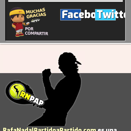
Facebook
Twitte
RafaNadalPartidoaPartido.com
es una