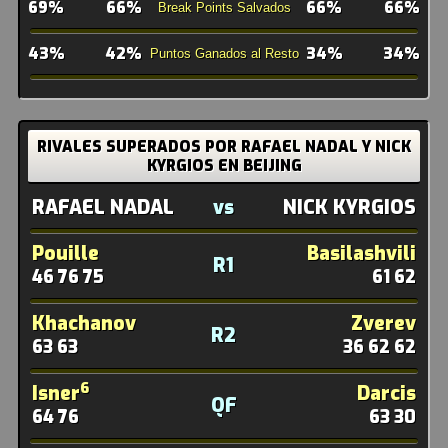
69%
66%
66%
66%
Break Points Salvados
43%
42%
34%
34%
Puntos Ganados al Resto
RIVALES SUPERADOS POR RAFAEL NADAL Y NICK
KYRGIOS EN BEIJING
vs
RAFAEL NADAL
NICK KYRGIOS
Pouille
Basilashvili
R1
46 76 75
61 62
Khachanov
Zverev
R2
63 63
36 62 62
6
Isner
Darcis
QF
64 76
63 30