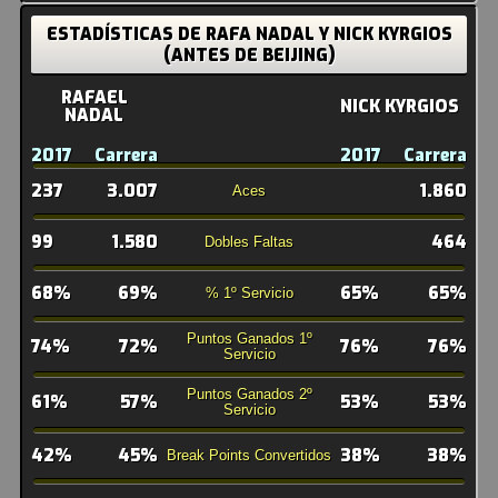
ESTADÍSTICAS DE RAFA NADAL Y NICK KYRGIOS
(ANTES DE BEIJING)
RAFAEL
NICK KYRGIOS
NADAL
2017
Carrera
2017
Carrera
237
3.007
1.860
Aces
99
1.580
464
Dobles Faltas
68%
69%
65%
65%
% 1º Servicio
Puntos Ganados 1º
74%
72%
76%
76%
Servicio
Puntos Ganados 2º
61%
57%
53%
53%
Servicio
42%
45%
38%
38%
Break Points Convertidos