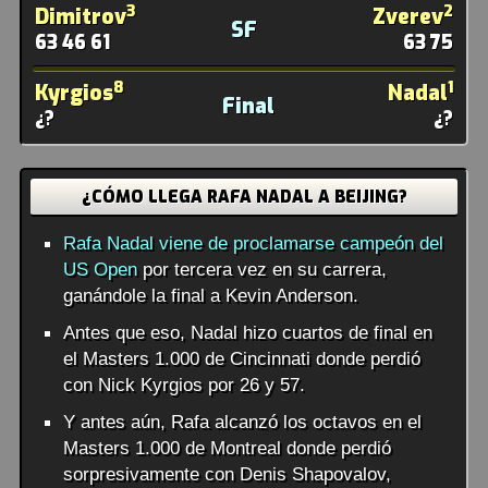
3
2
Dimitrov
Zverev
SF
63 46 61
63 75
8
1
Kyrgios
Nadal
Final
¿?
¿?
¿CÓMO LLEGA RAFA NADAL A BEIJING?
Rafa Nadal viene de proclamarse campeón del
US Open
por tercera vez en su carrera,
ganándole la final a Kevin Anderson.
Antes que eso, Nadal hizo cuartos de final en
el Masters 1.000 de Cincinnati donde perdió
con Nick Kyrgios por 26 y 57.
Y antes aún, Rafa alcanzó los octavos en el
Masters 1.000 de Montreal donde perdió
sorpresivamente con Denis Shapovalov,