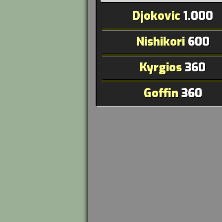
Djokovic
1.000
Nishikori
600
Kyrgios
360
Goffin
360