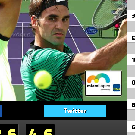
3
E
1
8
Twitter
6