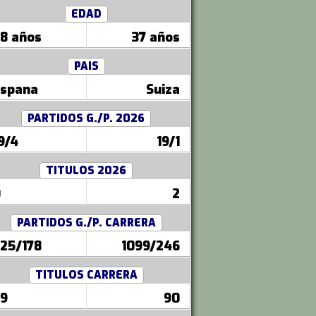
EDAD
8 años
37 años
PAIS
spana
Suiza
PARTIDOS G./P. 2026
9/4
19/1
TITULOS 2026
0
2
PARTIDOS G./P. CARRERA
25/178
1099/246
TITULOS CARRERA
9
90