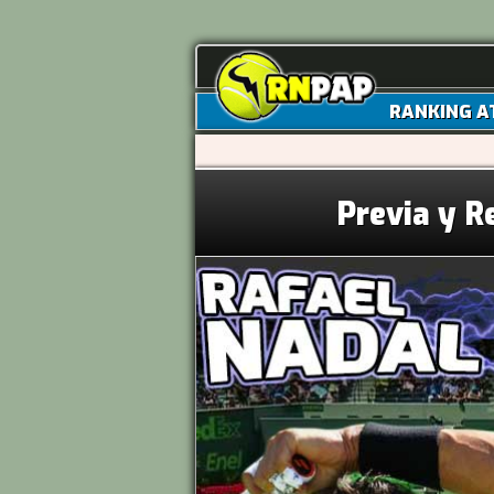
RANKING A
Previa y R