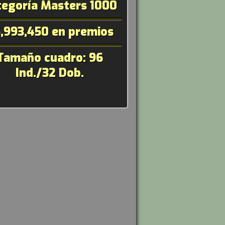
tegoría Masters 1000
,993,450 en premios
Tamaño cuadro: 96
Ind./32 Dob.