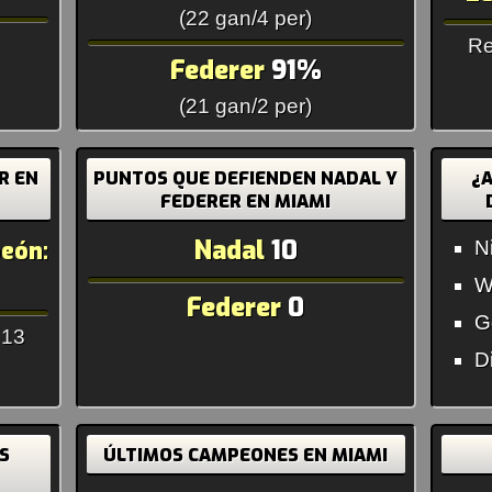
(22 gan/4 per)
Re
Federer
91%
(21 gan/2 per)
R EN
PUNTOS QUE DEFIENDEN NADAL Y
¿
FEDERER EN MIAMI
Nadal
10
eón:
N
W
Federer
0
G
 13
D
S
ÚLTIMOS CAMPEONES EN MIAMI