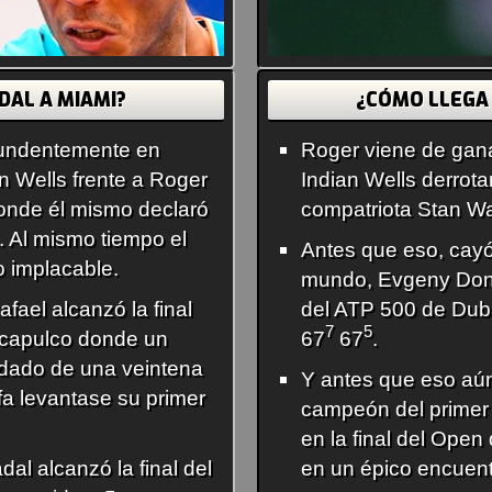
DAL A MIAMI?
¿CÓMO LLEGA 
tundentemente en
Roger viene de gana
an Wells frente a Roger
Indian Wells derrota
donde él mismo declaró
compatriota Stan W
. Al mismo tiempo el
Antes que eso, cayó
o implacable.
mundo, Evgeny Dons
fael alcanzó la final
del ATP 500 de Dub
7
5
Acapulco donde un
67
67
.
dado de una veintena
Y antes que eso aú
fa levantase su primer
campeón del primer 
en la final del Open
al alcanzó la final del
en un épico encuent