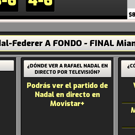
3-6
4-6
$8
al-Federer A FONDO - FINAL Mia
¿DÓNDE VER A RAFAEL NADAL EN
¿C
DIRECTO POR TELEVISIÓN?
Podrás ver el partido de
Nadal en directo en
Movistar+
M