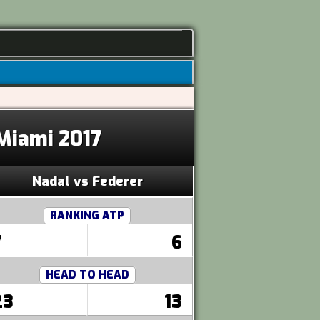
 Miami 2017
Nadal vs Federer
RANKING ATP
7
6
HEAD TO HEAD
23
13