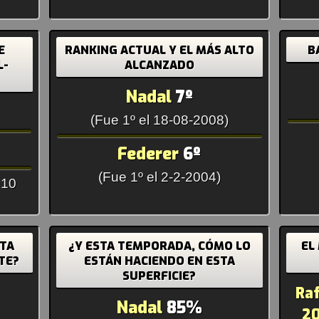
E
RANKING ACTUAL Y EL MÁS ALTO
B
L-
ALCANZADO
Nadal
7º
(Fue 1º el 18-08-2008)
Federer
6º
(Fue 1º el 2-2-2004)
 10
STA
¿Y ESTA TEMPORADA, CÓMO LO
EL
TE?
ESTÁN HACIENDO EN ESTA
SUPERFICIE?
Raf
Nadal
85%
20