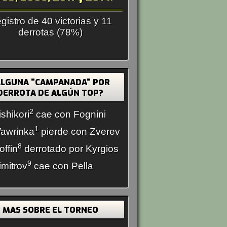
gistro de 40 victorias y 11
derrotas (78%)
ALGUNA "CAMPANADA" POR
DERROTA DE ALGÚN TOP?
2
ishikori
cae con Fognini
1
awrinka
pierde con Zverev
8
offin
derrotado por Kyrgios
9
imitrov
cae con Pella
MAS SOBRE EL TORNEO