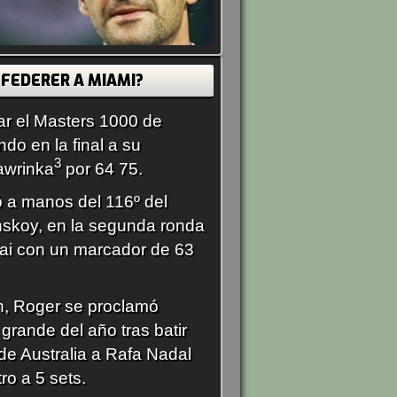
FEDERER A MIAMI?
r el Masters 1000 de
ndo en la final a su
3
awrinka
por 64 75.
 a manos del 116º del
koy, en la segunda ronda
ai con un marcador de 63
n, Roger se proclamó
grande del año tras batir
 de Australia a Rafa Nadal
ro a 5 sets.