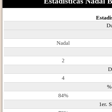
Estadisticas Nadal 
Estadi
Du
Nadal
2
D
4
%1
84%
1er. 