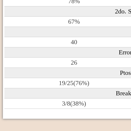
78%
2do. S
67%
40
Erro
26
Pto
19/25(76%)
Break
3/8(38%)